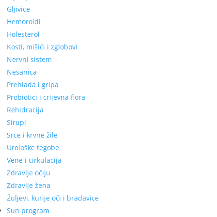
Gljivice
Hemoroidi
Holesterol
Kosti, mišići i zglobovi
Nervni sistem
Nesanica
Prehlada i gripa
Probiotici i crijevna flora
Rehidracija
Sirupi
Srce i krvne žile
Urološke tegobe
Vene i cirkulacija
Zdravlje očiju
Zdravlje žena
Žuljevi, kurije oči i bradavice
Sun program