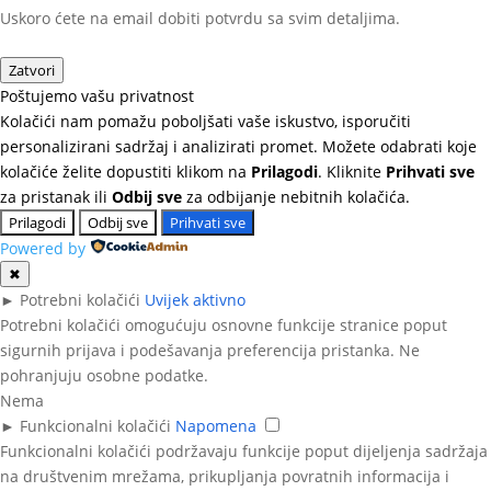
Uskoro ćete na email dobiti potvrdu sa svim detaljima.
Zatvori
Poštujemo vašu privatnost
Kolačići nam pomažu poboljšati vaše iskustvo, isporučiti
personalizirani sadržaj i analizirati promet. Možete odabrati koje
kolačiće želite dopustiti klikom na
Prilagodi
. Kliknite
Prihvati sve
za pristanak ili
Odbij sve
za odbijanje nebitnih kolačića.
Prilagodi
Odbij sve
Prihvati sve
Powered by
✖
►
Potrebni kolačići
Uvijek aktivno
Potrebni kolačići omogućuju osnovne funkcije stranice poput
sigurnih prijava i podešavanja preferencija pristanka. Ne
pohranjuju osobne podatke.
Nema
►
Funkcionalni kolačići
Napomena
Funkcionalni kolačići podržavaju funkcije poput dijeljenja sadržaja
na društvenim mrežama, prikupljanja povratnih informacija i