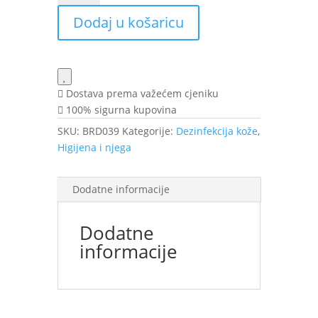
20ml
Dodaj u košaricu
SHU
količina
Dostava prema važećem cjeniku
100% sigurna kupovina
SKU:
BRD039
Kategorije:
Dezinfekcija kože
,
Higijena i njega
Dodatne informacije
Dodatne
informacije