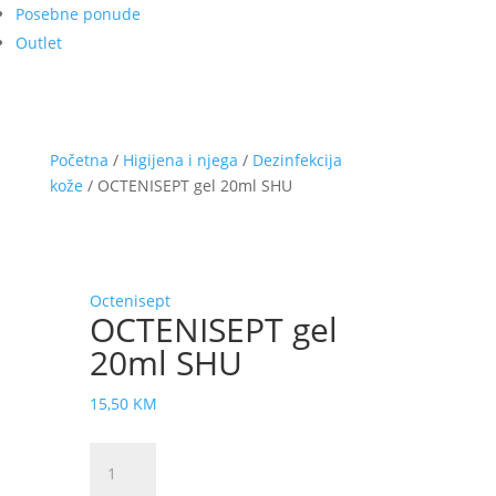
Posebne ponude
Outlet
Početna
/
Higijena i njega
/
Dezinfekcija
kože
/ OCTENISEPT gel 20ml SHU
Octenisept
OCTENISEPT gel
20ml SHU
15,50
KM
OCTENISEPT
gel