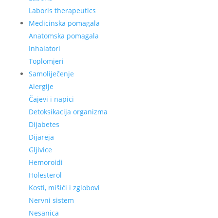
Laboris therapeutics
Medicinska pomagala
Anatomska pomagala
Inhalatori
Toplomjeri
Samoliječenje
Alergije
Čajevi i napici
Detoksikacija organizma
Dijabetes
Dijareja
Gljivice
Hemoroidi
Holesterol
Kosti, mišići i zglobovi
Nervni sistem
Nesanica