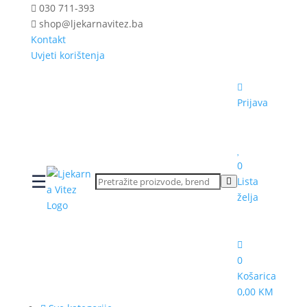
030 711-393
shop@ljekarnavitez.ba
Kontakt
Uvjeti korištenja
Prijava
0
☰
Lista
želja
0
Košarica
0,00 KM