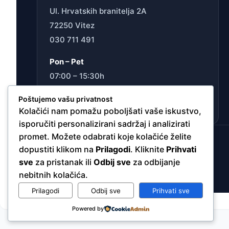
Ul. Hrvatskih branitelja 2A
72250 Vitez
030 711 491
Pon – Pet
07:00 – 15:30h
Sub
Poštujemo vašu privatnost
Ne radimo
Kolačići nam pomažu poboljšati vaše iskustvo,
isporučiti personalizirani sadržaj i analizirati
promet. Možete odabrati koje kolačiće želite
dopustiti klikom na
Prilagodi
. Kliknite
Prihvati
sve
za pristanak ili
Odbij sve
za odbijanje
nebitnih kolačića.
Prilagodi
Odbij sve
Prihvati sve
Powered by