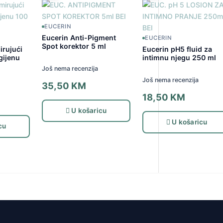
EUCERIN
Eucerin Anti-Pigment
EUCERIN
Spot korektor 5 ml
irujući
Eucerin pH5 fluid za
gijenu
intimnu njegu 250 ml
Još nema recenzija
Još nema recenzija
35,50
KM
18,50
KM
U košaricu
U košaricu
cu