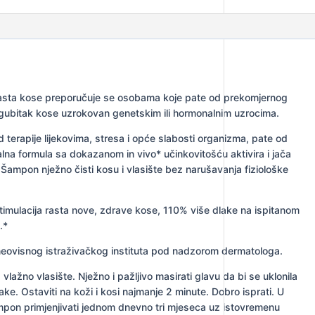
 rasta kose preporučuje se osobama koje pate od prekomjernog
ući gubitak kose uzrokovan genetskim ili hormonalnim uzrocima.
d terapije lijekovima, stresa i opće slabosti organizma, pate od
alna formula sa dokazanom in vivo* učinkovitošću aktivira i jača
e. Šampon nježno čisti kosu i vlasište bez narušavanja fiziološke
stimulacija rasta nove, zdrave kose, 110% više dlake na ispitanom
.*
 neovisnog istraživačkog instituta pod nadzorom dermatologa.
vlažno vlasište. Nježno i pažljivo masirati glavu da bi se uklonila
lake. Ostaviti na koži i kosi najmanje 2 minute. Dobro isprati. U
mpon primjenjivati jednom dnevno tri mjeseca uz istovremenu