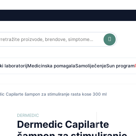
i laboratorij
Medicinska pomagala
Samoliječenje
Sun program
c Capilarte šampon za stimuliranje rasta kose 300 ml
DERMEDIC
Dermedic Capilarte
šampon za stimuliranje