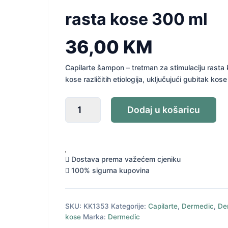
rasta kose 300 ml
36,00
KM
Capilarte šampon – tretman za stimulaciju rast
kose različitih etiologija, uključujući gubitak k
Dermedic
Dodaj u košaricu
Capilarte
šampon
za
stimuliranje
rasta
Dostava prema važećem cjeniku
kose
100% sigurna kupovina
300
ml
količina
SKU:
KK1353
Kategorije:
Capilarte
,
Dermedic
,
De
kose
Marka:
Dermedic