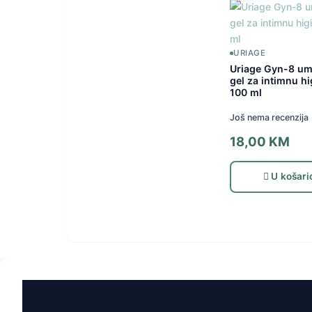
URIAGE
Uriage Gyn-8 um
gel za intimnu hi
100 ml
Još nema recenzija
18,00
KM
U košari