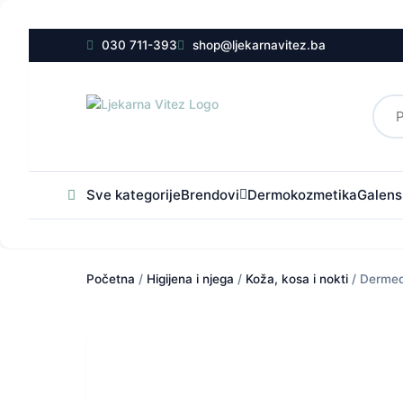
030 711-393
shop@ljekarnavitez.ba
Sve kategorije
Brendovi
Dermokozmetika
Galensk
Početna
/
Higijena i njega
/
Koža, kosa i nokti
/ Dermedi