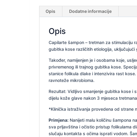
Opis
Dodatne informacije
Opis
Capilarte šampon – tretman za stimulaciju
gubitka kose različitih etiologija, uključuj
Također, namijenjen je i osobama koje, uslje
privremenog ili trajnog gubitka kose. Specij
stanice folikula dlake i intenzivira rast kos
ravnoteže mikrobioma.
Rezultat: Vidljivo smanjenje gubitka kose i 
dijelu kože glave nakon 3 mjeseca tretmana
*Klinička istraživanja provedena od strane
Primjena:
Nanijeti malu količinu šampona na 
sva prljavština i očistio pristup folikulama d
slučaju kontakta s očima isprati vodom. Ša