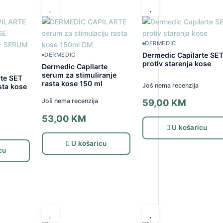
DERMEDIC
Dermedic Capilarte SE
DERMEDIC
protiv starenja kose
Dermedic Capilarte
serum za stimuliranje
rte SET
rasta kose 150 ml
Još nema recenzija
sta kose
Još nema recenzija
59,00
KM
53,00
KM
U košaricu
U košaricu
cu