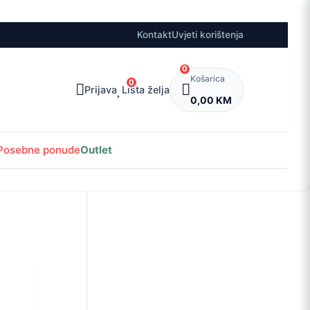
Kontakt
Uvjeti korištenja
0
Košarica
0
Prijava
Lista želja
0,00 KM
Posebne ponude
Outlet