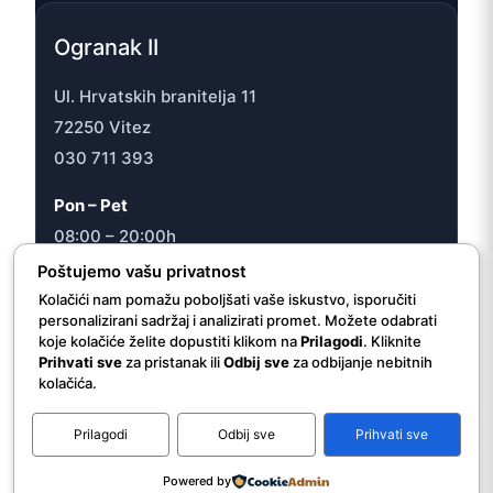
Ogranak II
Ul. Hrvatskih branitelja 11
72250 Vitez
030 711 393
Pon – Pet
08:00 – 20:00h
Sub
Poštujemo vašu privatnost
08:00 – 16:30h
Kolačići nam pomažu poboljšati vaše iskustvo, isporučiti
personalizirani sadržaj i analizirati promet. Možete odabrati
koje kolačiće želite dopustiti klikom na
Prilagodi
. Kliknite
Prihvati sve
za pristanak ili
Odbij sve
za odbijanje nebitnih
kolačića.
© 2026 JU “Internacionalna ljekarna/apoteka Vitez”
Prilagodi
Odbij sve
Prihvati sve
Powered by