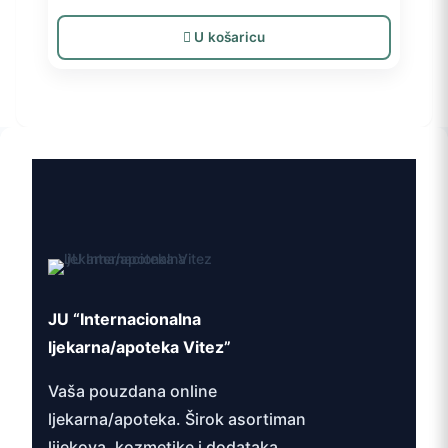
U košaricu
JU “Internacionalna
ljekarna/apoteka Vitez”
Vaša pouzdana online
ljekarna/apoteka. Širok asortiman
lijekova, kozmetike i dodataka