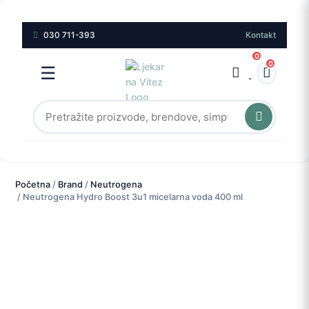
030 711-393
Kontakt
0
0
☰
Početna
/
Brand
/
Neutrogena
/ Neutrogena Hydro Boost 3u1 micelarna voda 400 ml