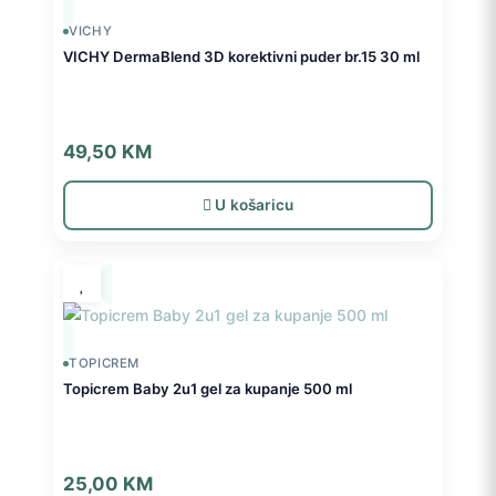
VICHY
VICHY DermaBlend 3D korektivni puder br.15 30 ml
49,50
KM
U košaricu
TOPICREM
Topicrem Baby 2u1 gel za kupanje 500 ml
25,00
KM