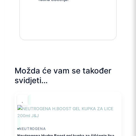
Možda će vam se također
svidjeti…
NEUTROGENA
Neutrogena Hydro Boost gel kupka za čišćenje lica