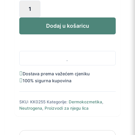
Neutrogena
Hydro
Boost
3u1
Dodaj u košaricu
micelarna
voda
400
ml
količina
Dostava prema važećem cjeniku
100% sigurna kupovina
SKU:
KK0255
Kategorije:
Dermokozmetika
,
Neutrogena
,
Proizvodi za njegu lica