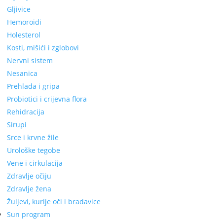
Gljivice
Hemoroidi
Holesterol
Kosti, mišići i zglobovi
Nervni sistem
Nesanica
Prehlada i gripa
Probiotici i crijevna flora
Rehidracija
Sirupi
Srce i krvne žile
Urološke tegobe
Vene i cirkulacija
Zdravlje očiju
Zdravlje žena
Žuljevi, kurije oči i bradavice
Sun program