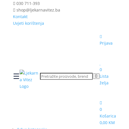
030 711-393
shop@ljekarnavitez.ba
Kontakt
Uvjeti korištenja
Prijava
0
☰
Lista
želja
0
Košarica
0,00 KM