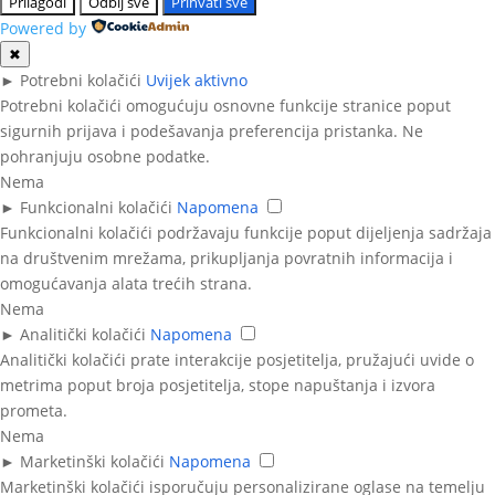
Prilagodi
Odbij sve
Prihvati sve
Powered by
✖
►
Potrebni kolačići
Uvijek aktivno
Potrebni kolačići omogućuju osnovne funkcije stranice poput
sigurnih prijava i podešavanja preferencija pristanka. Ne
pohranjuju osobne podatke.
Nema
►
Funkcionalni kolačići
Napomena
Funkcionalni kolačići podržavaju funkcije poput dijeljenja sadržaja
na društvenim mrežama, prikupljanja povratnih informacija i
omogućavanja alata trećih strana.
Nema
►
Analitički kolačići
Napomena
Analitički kolačići prate interakcije posjetitelja, pružajući uvide o
metrima poput broja posjetitelja, stope napuštanja i izvora
prometa.
Nema
►
Marketinški kolačići
Napomena
Marketinški kolačići isporučuju personalizirane oglase na temelju