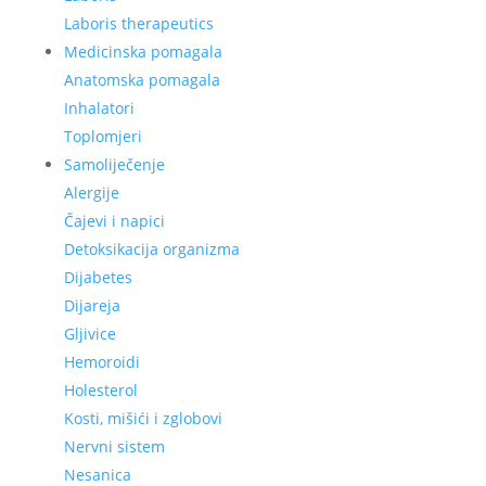
Laboris therapeutics
Medicinska pomagala
Anatomska pomagala
Inhalatori
Toplomjeri
Samoliječenje
Alergije
Čajevi i napici
Detoksikacija organizma
Dijabetes
Dijareja
Gljivice
Hemoroidi
Holesterol
Kosti, mišići i zglobovi
Nervni sistem
Nesanica