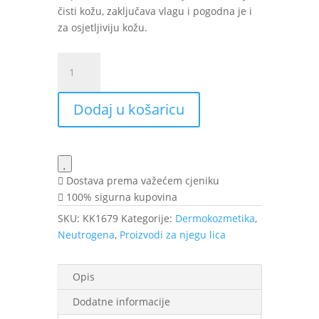
čisti kožu, zaključava vlagu i pogodna je i
za osjetljiviju kožu.
Neutrogena
Hydro
Boost
Dodaj u košaricu
kupka
za
lice
bez
mirisa
Dostava prema važećem cjeniku
200
100% sigurna kupovina
ml
SKU:
KK1679
Kategorije:
Dermokozmetika
,
količina
Neutrogena
,
Proizvodi za njegu lica
Opis
Dodatne informacije