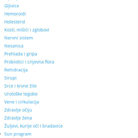
Gljivice
Hemoroidi
Holesterol
Kosti, mišići i zglobovi
Nervni sistem
Nesanica
Prehlada i gripa
Probiotici i crijevna flora
Rehidracija
Sirupi
Srce i krvne žile
Urološke tegobe
Vene i cirkulacija
Zdravlje očiju
Zdravlje žena
Žuljevi, kurije oči i bradavice
Sun program