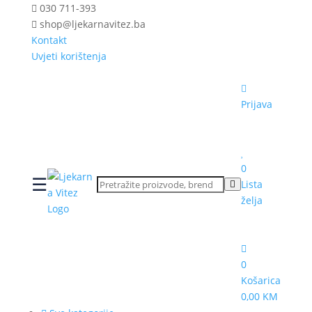
030 711-393
shop@ljekarnavitez.ba
Kontakt
Uvjeti korištenja
Prijava
0
☰
Lista
želja
0
Košarica
0,00 KM