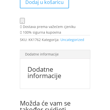
Dodaj u košaricu
22
g
količina
Dostava prema važećem cjeniku
100% sigurna kupovina
SKU:
KK1762
Kategorija:
Uncategorized
Dodatne informacije
Dodatne
informacije
Možda će vam se
također svidjeti…