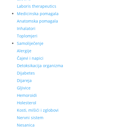
Laboris therapeutics
Medicinska pomagala
Anatomska pomagala
Inhalatori
Toplomjeri
Samoliječenje
Alergije
Čajevi i napici
Detoksikacija organizma
Dijabetes
Dijareja
Gljivice
Hemoroidi
Holesterol
Kosti, mišići i zglobovi
Nervni sistem
Nesanica