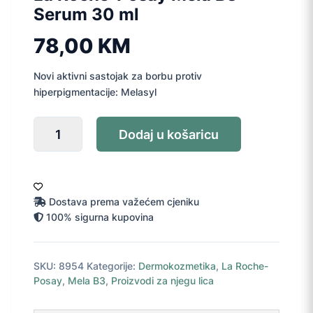
Serum 30 ml
78,00
KM
Novi aktivni sastojak za borbu protiv
hiperpigmentacije: Melasyl
La
Dodaj u košaricu
Roche-
Posay
Mela
B3
Serum
Dostava prema važećem cjeniku
30
100% sigurna kupovina
ml
količina
SKU:
8954
Kategorije:
Dermokozmetika
,
La Roche-
Posay
,
Mela B3
,
Proizvodi za njegu lica