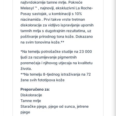
najtvrdokornije tamne mrlje. Pokreće
Melasyl ™ , najnoviji, ekskluzivni La Roche-
Posay sastojak, u kombinaciji s 10%
niacinamida . Prvi takve vrste tretman
diskoloracije za vidljivo ispravljanje upornih
tamnih mrlja s dugotrajnim rezultatima, uz
poštivanje prirodnog tona kože. Dokazano
na svim tonovima kože.**
*Na temelju potrošačke studije na 23 000
ljudi za razumijevanje pigmentnih
poremećaja i njihovog utjecaja na kvalitetu
života.
**Na temelju 8-tjednog istraživanja na 72
žene svih fototipova kože
Preporučeno za:
Diskoloracije
Tamne mrlje
Staračke pjege, pjege od sunca, jetrene
pjege