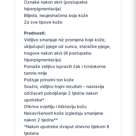
Oznake nakon akni (postupalna
hiperpigmentacija)
Blijeda, neujednačena boja kože
Za sve tipove kože
Prednosti:
Vidljivo smanjuje niz promjena boje kože,
uključujući pjege od sunca, staračke pjege,
tragove nakon akni (ili postupalnu
hiperpigmentaciju)
Pomaže vidljivo ispraviti čak i tvrdokorne
tamne mrlje
Poštuje prirodni ton kože
Snažni, vidljivo trajni rezultati – nastavlja
održavati poboljšanje 2 tjedna nakon
upotrebe*
Otkriva svjetliju i blistaviju kožu
Nesavršenosti kože izgledaju smanjene
nakon 2 tjedna**
*Nakon upotrebe dvaput dnevno tijekom 8
tjedana