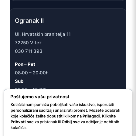
Ogranak II
Ul. Hrvatskih branitelja 11
72250 Vitez
030 711 393
Pon – Pet
08:00 – 20:00h
Sub
08:00 – 16:30h
Poštujemo vašu privatnost
Kolačići nam pomažu poboljšati vaše iskustvo, isporučiti
personalizirani sadržaj i analizirati promet. Možete odabrati
koje kolačiće želite dopustiti klikom na
Prilagodi
. Kliknite
© 2026 JU “Internacionalna ljekarna/apoteka Vitez”
Prihvati sve
za pristanak ili
Odbij sve
za odbijanje nebitnih
kolačića.