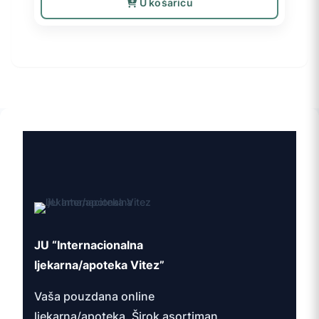
U košaricu
JU “Internacionalna
ljekarna/apoteka Vitez”
Vaša pouzdana online
ljekarna/apoteka. Širok asortiman