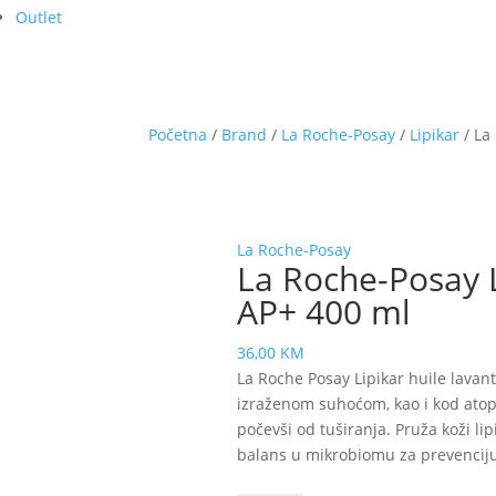
Outlet
Početna
/
Brand
/
La Roche-Posay
/
Lipikar
/ La
La Roche-Posay
La Roche-Posay L
AP+ 400 ml
36,00
KM
La Roche Posay Lipikar huile lavant
izraženom suhoćom, kao i kod atopij
počevši od tuširanja. Pruža koži li
balans u mikrobiomu za prevenciju 