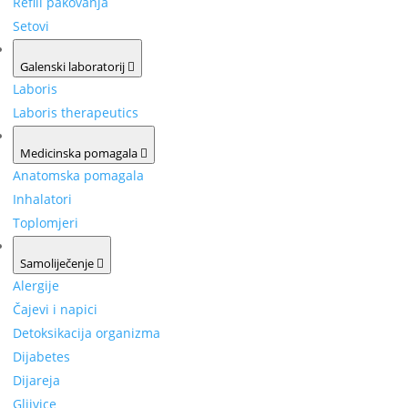
Refill pakovanja
Setovi
Galenski laboratorij
Laboris
Laboris therapeutics
Medicinska pomagala
Anatomska pomagala
Inhalatori
Toplomjeri
Samoliječenje
Alergije
Čajevi i napici
Detoksikacija organizma
Dijabetes
Dijareja
Gljivice