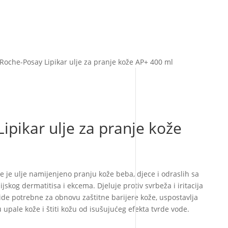
 Roche-Posay Lipikar ulje za pranje kože AP+ 400 ml
ipikar ulje za pranje kože
e je ulje namijenjeno pranju kože beba, djece i odraslih sa
skog dermatitisa i ekcema. Djeluje protiv svrbeža i iritacija
pide potrebne za obnovu zaštitne barijere kože, uspostavlja
upale kože i štiti kožu od isušujućeg efekta tvrde vode.