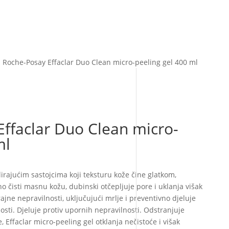
a Roche-Posay Effaclar Duo Clean micro-peeling gel 400 ml
ffaclar Duo Clean micro-
ml
lirajućim sastojcima koji teksturu kože čine glatkom,
no čisti masnu kožu, dubinski otčepljuje pore i uklanja višak
ne nepravilnosti, uključujući mrlje i preventivno djeluje
sti. Djeluje protiv upornih nepravilnosti. Odstranjuje
e, Effaclar micro-peeling gel otklanja nečistoće i višak