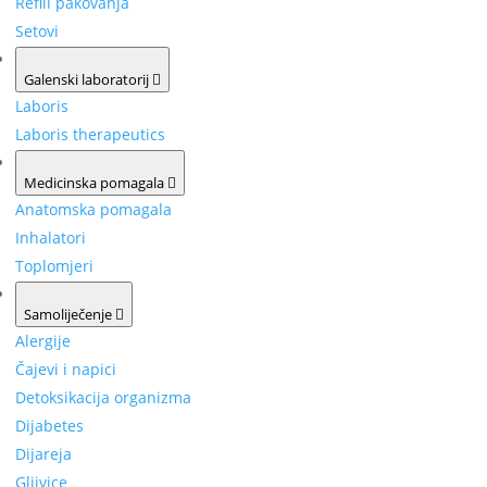
Refill pakovanja
Setovi
Galenski laboratorij
Laboris
Laboris therapeutics
Medicinska pomagala
Anatomska pomagala
Inhalatori
Toplomjeri
Samoliječenje
Alergije
Čajevi i napici
Detoksikacija organizma
Dijabetes
Dijareja
Gljivice