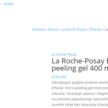
Outlet
Početna
/
Brand
/
La Roche-Posay
/
Effaclar
/ L
La Roche-Posay
La Roche-Posay E
peeling gel 400 
47,00
KM
Zahvaljujući pažljivo biranim eksfo
Effaclar micro-peeling gel intenziv
sebuma. Smanjuje uporne i dugotraj
na ponovno pojavljivanje nepravilno
izumrle ćelije bez stvaranja iritacij