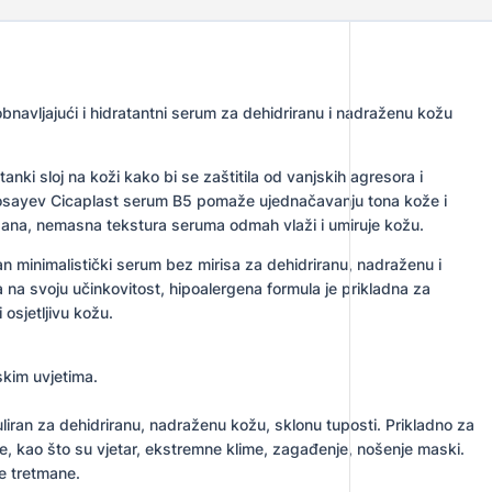
navljajući i hidratantni serum za dehidriranu i nadraženu kožu
anki sloj na koži kako bi se zaštitila od vanjskih agresora i
Posayev Cicaplast serum B5 pomaže ujednačavanju tona kože i
gana, nemasna tekstura seruma odmah vlaži i umiruje kožu.
an minimalistički serum bez mirisa za dehidriranu, nadraženu i
na na svoju učinkovitost, hipoalergena formula je prikladna za
 osjetljivu kožu.
skim uvjetima.
liran za dehidriranu, nadraženu kožu, sklonu tuposti. Prikladno za
e, kao što su vjetar, ekstremne klime, zagađenje, nošenje maski.
e tretmane.