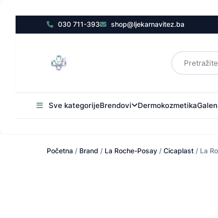
030 711-393
shop@ljekarnavitez.ba
Sve kategorije
Brendovi
Dermokozmetika
Galens
Početna
/
Brand
/
La Roche-Posay
/
Cicaplast
/ La R