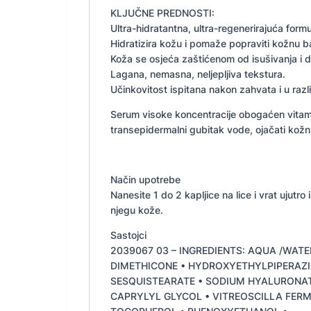
KLJUČNE PREDNOSTI:
Ultra-hidratantna, ultra-regenerirajuća formu
Hidratizira kožu i pomaže popraviti kožnu ba
Koža se osjeća zaštićenom od isušivanja i dalj
Lagana, nemasna, neljepljiva tekstura.
Učinkovitost ispitana nakon zahvata i u razl
Serum visoke koncentracije obogaćen vitami
transepidermalni gubitak vode, ojačati kožnu 
Način upotrebe
Nanesite 1 do 2 kapljice na lice i vrat ujutr
njegu kože.
Sastojci
2039067 03 – INGREDIENTS: AQUA /WATE
DIMETHICONE • HYDROXYETHYLPIPERAZI
SESQUISTEARATE • SODIUM HYALURONA
CAPRYLYL GLYCOL • VITREOSCILLA FERM