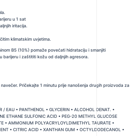
la.
rijeru u 1 sat
njih iritacija.
ičitim klimatskim uvjetima.
nom B5 (10%) pomaže povećati hidrataciju i smanjiti
barijeru i zaštititi kožu od daljnjih agresora.
o i navečer. Pričekajte 1 minutu prije nanošenja drugih proizvoda za
R / EAU • PANTHENOL • GLYCERIN • ALCOHOL DENAT. •
NE ETHANE SULFONIC ACID • PEG-20 METHYL GLUCOSE
TE • AMMONIUM POLYACRYLOYLDIMETHYL TAURATE •
ENT • CITRIC ACID • XANTHAN GUM • OCTYLDODECANOL •