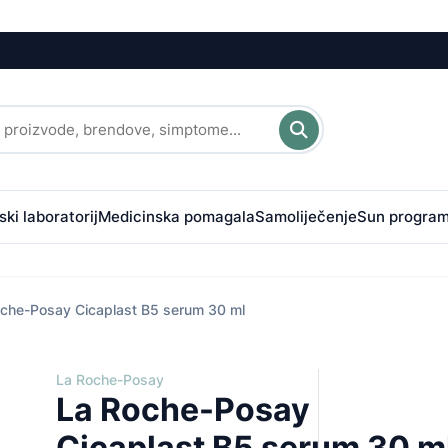
ki laboratorij
Medicinska pomagala
Samoliječenje
Sun progra
oche-Posay Cicaplast B5 serum 30 ml
La Roche-Posay
La Roche-Posay
Cicaplast B5 serum 30 m