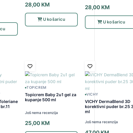
28,00
KM
28,00
KM
U košaricu
U košaricu
icu
TOPICREM
Topicrem Baby 2u1 gel za
Y
VICHY
kupanje 500 ml
Toleriane
VICHY DermaBlend 3D
br.11
korektivni puder br.25 
ml
Još nema recenzija
Još nema recenzija
25,00
KM
47,00
KM