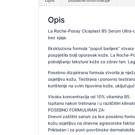
Opis
Dodatne informacije
Opis
La Roche-Posay Cicaplast B5 Serum Ultra-ob
bez sjaja.
Ekskluzivna formula “poput barijere” stvara t
pospješila bolji oporavak kože. La Roche-
poboljšanju teksture kože za zdrav ten. La
Posebno dizajnirana formula stvorila je njež
osjetljivu kožu. Testirana i ponovno testira
korištenje na svim tipovima kože, uključujući
Visoka koncentracija od 10% vitamina B5.
Ispitano nakon tretmana i u različitim klimat
POSEBNO FORMULIRAN ZA:​
Dnevni zaštitni serum za lice posebno formu
kožu osjetljivu na dnevne agresorske faktor
Prikladan i za post-površinske dermatološk