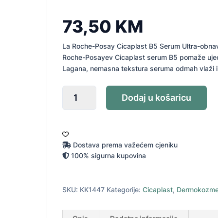
73,50
KM
La Roche-Posay Cicaplast B5 Serum Ultra-obnavlja
Roche-Posayev Cicaplast serum B5 pomaže ujedn
Lagana, nemasna tekstura seruma odmah vlaži i 
La
Dodaj u košaricu
Roche-
Posay
Cicaplast
B5
serum
Dostava prema važećem cjeniku
30
100% sigurna kupovina
ml
količina
SKU:
KK1447
Kategorije:
Cicaplast
,
Dermokozme