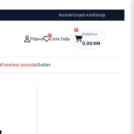
Kontakt
Uvjeti korištenja
0
Košarica
0
Prijava
Lista želja
0,00 KM
m
Posebne ponude
Outlet
l