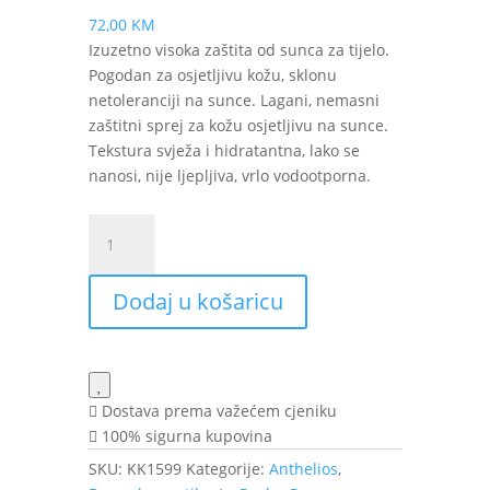
72,00
KM
Izuzetno visoka zaštita od sunca za tijelo.
Pogodan za osjetljivu kožu, sklonu
netoleranciji na sunce. Lagani, nemasni
zaštitni sprej za kožu osjetljivu na sunce.
Tekstura svježa i hidratantna, lako se
nanosi, nije ljepljiva, vrlo vodootporna.
La
Roche-
Posay
Dodaj u košaricu
Anthelios
nevidljivi
sprej
SPF
50+
Dostava prema važećem cjeniku
2x200
100% sigurna kupovina
ml
SKU:
KK1599
Kategorije:
Anthelios
,
PROMO