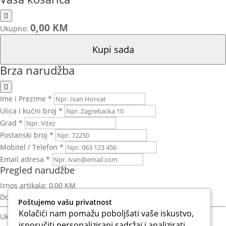
0,00 KM
Ukupno:
Kupi sada
Brza narudžba
Ime i Prezime *
Ulica i kućni broj *
Grad *
Postanski broj *
Mobitel / Telefon *
Email adresa *
Pregled narudžbe
Iznos artikala:
0,00 KM
Dostava:
Izračun nakon unosa adrese
Poštujemo vašu privatnost
Kolačići nam pomažu poboljšati vaše iskustvo,
Ukupno za platiti:
0,00 KM
isporučiti personalizirani sadržaj i analizirati