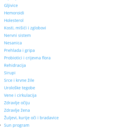
Gljivice
Hemoroidi
Holesterol
Kosti, mišići i zglobovi
Nervni sistem
Nesanica
Prehlada i gripa
Probiotici i crijevna flora
Rehidracija
Sirupi
Srce i krvne žile
Urološke tegobe
Vene i cirkulacija
Zdravlje očiju
Zdravlje žena
Žuljevi, kurije oči i bradavice
Sun program