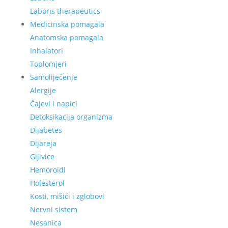
Laboris therapeutics
Medicinska pomagala
Anatomska pomagala
Inhalatori
Toplomjeri
Samoliječenje
Alergije
Čajevi i napici
Detoksikacija organizma
Dijabetes
Dijareja
Gljivice
Hemoroidi
Holesterol
Kosti, mišići i zglobovi
Nervni sistem
Nesanica