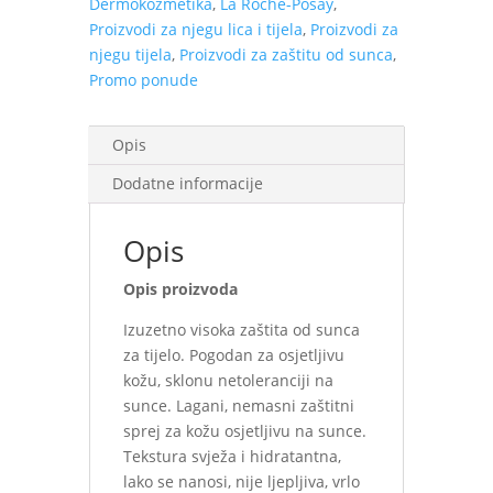
Dermokozmetika
,
La Roche-Posay
,
količina
Proizvodi za njegu lica i tijela
,
Proizvodi za
njegu tijela
,
Proizvodi za zaštitu od sunca
,
Promo ponude
Opis
Dodatne informacije
Opis
Opis proizvoda
Izuzetno visoka zaštita od sunca
za tijelo. Pogodan za osjetljivu
kožu, sklonu netoleranciji na
sunce. Lagani, nemasni zaštitni
sprej za kožu osjetljivu na sunce.
Tekstura svježa i hidratantna,
lako se nanosi, nije ljepljiva, vrlo