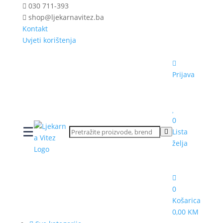
030 711-393
shop@ljekarnavitez.ba
Kontakt
Uvjeti korištenja
Prijava
0
☰
Lista
želja
0
Košarica
0,00 KM