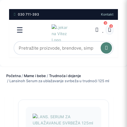
030 711-393
Kontakt
0
0
☰
Početna
/
Mame i bebe
/
Trudnoća i dojenje
/ Lansinoh Serum za ublažavanje svrbeža u trudnoći 125 ml