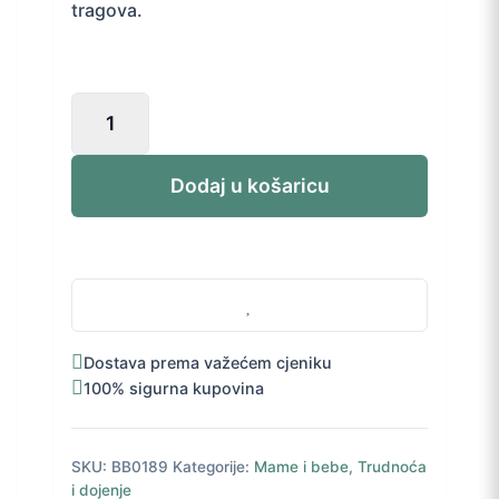
tragova.
Lansinoh
Serum
za
ublažavanje
Dodaj u košaricu
svrbeža
u
trudnoći
125
ml
količina
Dostava prema važećem cjeniku
100% sigurna kupovina
SKU:
BB0189
Kategorije:
Mame i bebe
,
Trudnoća
i dojenje