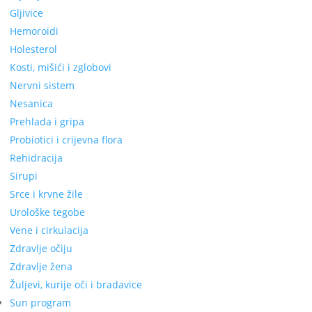
Gljivice
Hemoroidi
Holesterol
Kosti, mišići i zglobovi
Nervni sistem
Nesanica
Prehlada i gripa
Probiotici i crijevna flora
Rehidracija
Sirupi
Srce i krvne žile
Urološke tegobe
Vene i cirkulacija
Zdravlje očiju
Zdravlje žena
Žuljevi, kurije oči i bradavice
Sun program