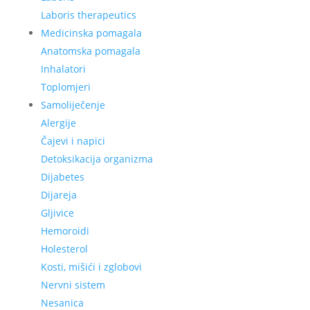
Laboris therapeutics
Medicinska pomagala
Anatomska pomagala
Inhalatori
Toplomjeri
Samoliječenje
Alergije
Čajevi i napici
Detoksikacija organizma
Dijabetes
Dijareja
Gljivice
Hemoroidi
Holesterol
Kosti, mišići i zglobovi
Nervni sistem
Nesanica