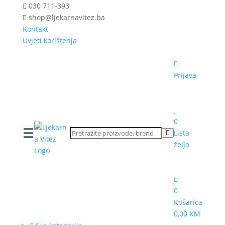
030 711-393
shop@ljekarnavitez.ba
Kontakt
Uvjeti korištenja
Prijava
0
☰
Lista
želja
0
Košarica
0,00 KM