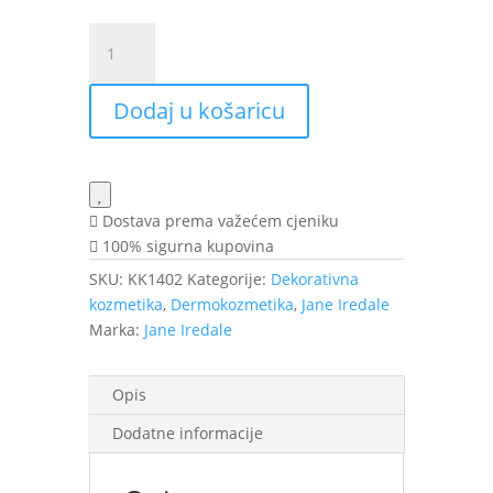
Jane
Iredale
Handi
Dodaj u košaricu
Brush
kist
za
puder
količina
Dostava prema važećem cjeniku
100% sigurna kupovina
SKU:
KK1402
Kategorije:
Dekorativna
kozmetika
,
Dermokozmetika
,
Jane Iredale
Marka:
Jane Iredale
Opis
Dodatne informacije