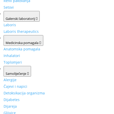
Refill pakovanja
Setovi
Galenski laboratorij
Laboris
Laboris therapeutics
Medicinska pomagala
Anatomska pomagala
Inhalatori
Toplomjeri
Samoliječenje
Alergije
Čajevi i napici
Detoksikacija organizma
Dijabetes
Dijareja
Gljivice