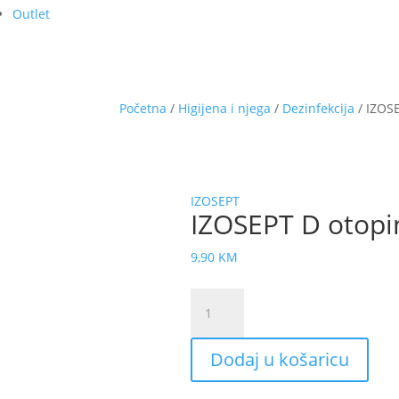
Outlet
Početna
/
Higijena i njega
/
Dezinfekcija
/ IZOS
IZOSEPT
IZOSEPT D otop
9,90
KM
IZOSEPT
D
otopina
Dodaj u košaricu
10%
100ml