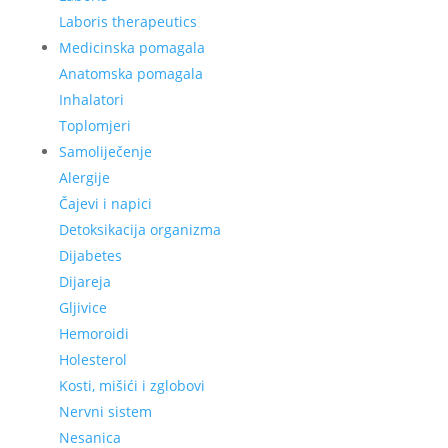
Laboris therapeutics
Medicinska pomagala
Anatomska pomagala
Inhalatori
Toplomjeri
Samoliječenje
Alergije
Čajevi i napici
Detoksikacija organizma
Dijabetes
Dijareja
Gljivice
Hemoroidi
Holesterol
Kosti, mišići i zglobovi
Nervni sistem
Nesanica