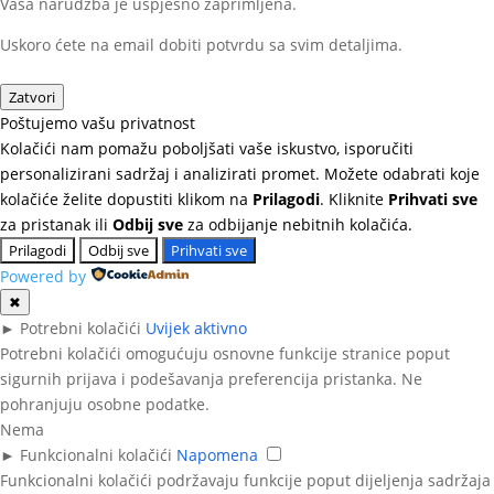
Vaša narudžba je uspješno zaprimljena.
Uskoro ćete na email dobiti potvrdu sa svim detaljima.
Zatvori
Poštujemo vašu privatnost
Kolačići nam pomažu poboljšati vaše iskustvo, isporučiti
personalizirani sadržaj i analizirati promet. Možete odabrati koje
kolačiće želite dopustiti klikom na
Prilagodi
. Kliknite
Prihvati sve
za pristanak ili
Odbij sve
za odbijanje nebitnih kolačića.
Prilagodi
Odbij sve
Prihvati sve
Powered by
✖
►
Potrebni kolačići
Uvijek aktivno
Potrebni kolačići omogućuju osnovne funkcije stranice poput
sigurnih prijava i podešavanja preferencija pristanka. Ne
pohranjuju osobne podatke.
Nema
►
Funkcionalni kolačići
Napomena
Funkcionalni kolačići podržavaju funkcije poput dijeljenja sadržaja