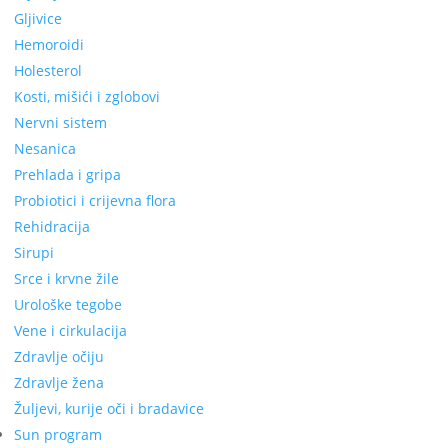
Gljivice
Hemoroidi
Holesterol
Kosti, mišići i zglobovi
Nervni sistem
Nesanica
Prehlada i gripa
Probiotici i crijevna flora
Rehidracija
Sirupi
Srce i krvne žile
Urološke tegobe
Vene i cirkulacija
Zdravlje očiju
Zdravlje žena
Žuljevi, kurije oči i bradavice
Sun program