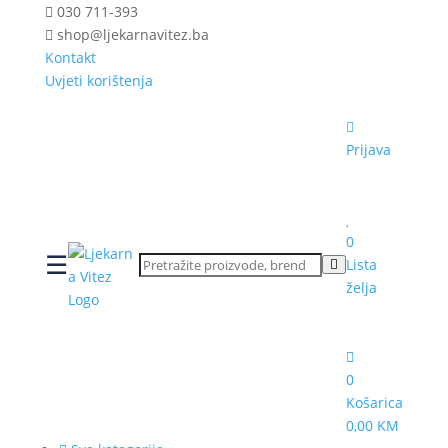
030 711-393
shop@ljekarnavitez.ba
Kontakt
Uvjeti korištenja
Prijava
0
☰
Lista
želja
0
Košarica
0,00 KM