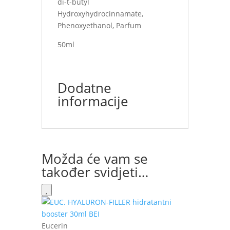
di-t-butyl
Hydroxyhydrocinnamate,
Phenoxyethanol, Parfum
50ml
Dodatne
informacije
Možda će vam se
također svidjeti…
Eucerin