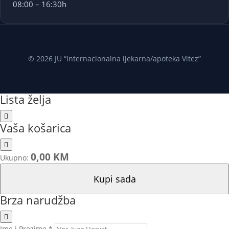
08:00 – 16:30h
© 2026 JU “Internacionalna ljekarna/apoteka Vitez”
Lista želja
Vaša košarica
0,00 KM
Ukupno:
Kupi sada
Brza narudžba
Ime i Prezime *