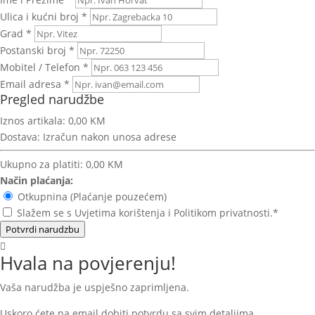
Ulica i kućni broj *
Grad *
Postanski broj *
Mobitel / Telefon *
Email adresa *
Pregled narudžbe
Iznos artikala:
0,00 KM
Dostava:
Izračun nakon unosa adrese
Ukupno za platiti:
0,00 KM
Način plaćanja:
Otkupnina (Plaćanje pouzećem)
Slažem se s Uvjetima korištenja i Politikom privatnosti.*
Potvrdi narudzbu
Hvala na povjerenju!
Vaša narudžba je uspješno zaprimljena.
Uskoro ćete na email dobiti potvrdu sa svim detaljima.