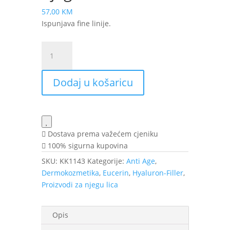
57,00
KM
Ispunjava fine linije.
Eucerin
Hyaluron-
Filler
Dodaj u košaricu
hidratantni
booster
za
noćnu
njegu
Dostava prema važećem cjeniku
50
100% sigurna kupovina
ml
SKU:
KK1143
Kategorije:
Anti Age
,
količina
Dermokozmetika
,
Eucerin
,
Hyaluron-Filler
,
Proizvodi za njegu lica
Opis