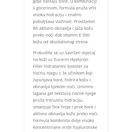
gdje nastaju bore. U kombinaciji
s glicerinom, formula pruža vrlo
visoku hidraciju i znatno
poboljšava vlažnost. Provitamin
B5 aktivno obnavlja i jača kožu
preko noći dok vitamin E štiti
kožu od oksidativnog stresa.
Probudite se uz savršen osjećaj
na koži uz Eucerin Hyaluron-
Filler hidratantni booster za
noćnu njegu s 3x učinkom koji
ispunjava bore, hidrira kožu i
obnavlja tijekom noći. Iznimno
lagana gel tekstura noćne njege
pruža trenutnu hidraciju,
smanjuje fine linije i prve bore i
aktivno obnavlja kožu preko noći.
Formula kombinita dvije visoko
koncentrirane vrste hijaluronske