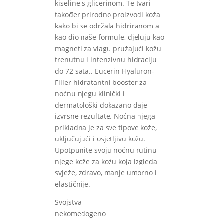
kiseline s glicerinom. Te tvari
također prirodno proizvodi koža
kako bi se održala hidriranom a
kao dio naše formule, djeluju kao
magneti za vlagu pružajući kožu
trenutnu i intenzivnu hidraciju
do 72 sata.. Eucerin Hyaluron-
Filler hidratantni booster za
noćnu njegu klinički i
dermatološki dokazano daje
izvrsne rezultate. Noćna njega
prikladna je za sve tipove kože,
uključujući i osjetljivu kožu.
Upotpunite svoju noćnu rutinu
njege kože za kožu koja izgleda
svježe, zdravo, manje umorno i
elastičnije.
Svojstva
nekomedogeno