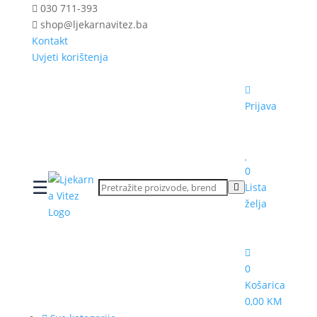
030 711-393
shop@ljekarnavitez.ba
Kontakt
Uvjeti korištenja
Prijava
0
☰
Lista
želja
0
Košarica
0,00 KM