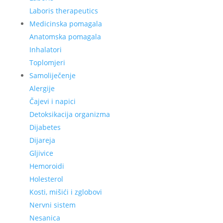
Laboris therapeutics
Medicinska pomagala
Anatomska pomagala
Inhalatori
Toplomjeri
Samoliječenje
Alergije
Čajevi i napici
Detoksikacija organizma
Dijabetes
Dijareja
Gljivice
Hemoroidi
Holesterol
Kosti, mišići i zglobovi
Nervni sistem
Nesanica