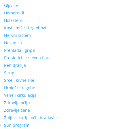
Gljivice
Hemoroidi
Holesterol
Kosti, mišići i zglobovi
Nervni sistem
Nesanica
Prehlada i gripa
Probiotici i crijevna flora
Rehidracija
Sirupi
Srce i krvne žile
Urološke tegobe
Vene i cirkulacija
Zdravlje očiju
Zdravlje žena
Žuljevi, kurije oči i bradavice
Sun program