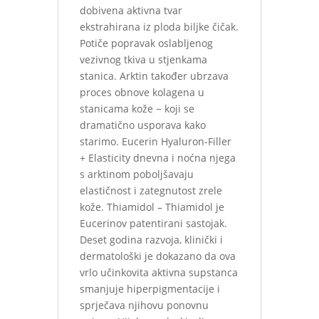
dobivena aktivna tvar
ekstrahirana iz ploda biljke čičak.
Potiče popravak oslabljenog
vezivnog tkiva u stjenkama
stanica. Arktin također ubrzava
proces obnove kolagena u
stanicama kože − koji se
dramatično usporava kako
starimo. Eucerin Hyaluron-Filler
+ Elasticity dnevna i noćna njega
s arktinom poboljšavaju
elastičnost i zategnutost zrele
kože. Thiamidol – Thiamidol je
Eucerinov patentirani sastojak.
Deset godina razvoja, klinički i
dermatološki je dokazano da ova
vrlo učinkovita aktivna supstanca
smanjuje hiperpigmentacije i
sprječava njihovu ponovnu