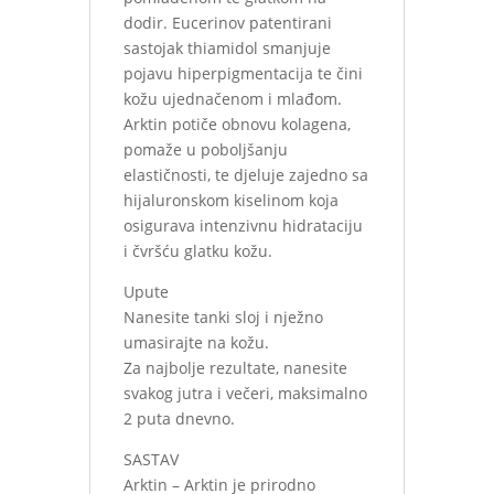
dodir. Eucerinov patentirani
sastojak thiamidol smanjuje
pojavu hiperpigmentacija te čini
kožu ujednačenom i mlađom.
Arktin potiče obnovu kolagena,
pomaže u poboljšanju
elastičnosti, te djeluje zajedno sa
hijaluronskom kiselinom koja
osigurava intenzivnu hidrataciju
i čvršću glatku kožu.
Upute
Nanesite tanki sloj i nježno
umasirajte na kožu.
Za najbolje rezultate, nanesite
svakog jutra i večeri, maksimalno
2 puta dnevno.
SASTAV
Arktin – Arktin je prirodno