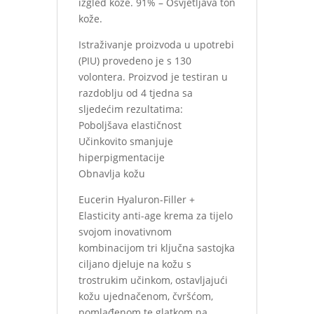
izgled kože. 91% – Osvjetljava ton
kože.
Istraživanje proizvoda u upotrebi
(PIU) provedeno je s 130
volontera. Proizvod je testiran u
razdoblju od 4 tjedna sa
sljedećim rezultatima:
Poboljšava elastičnost
Učinkovito smanjuje
hiperpigmentacije
Obnavlja kožu
Eucerin Hyaluron-Filler +
Elasticity anti-age krema za tijelo
svojom inovativnom
kombinacijom tri ključna sastojka
ciljano djeluje na kožu s
trostrukim učinkom, ostavljajući
kožu ujednačenom, čvršćom,
pomlađenom te glatkom na