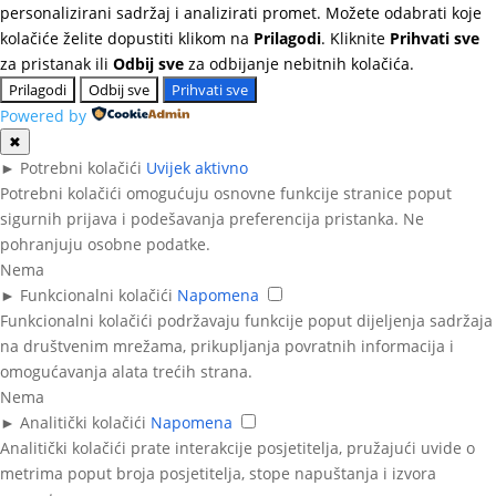
personalizirani sadržaj i analizirati promet. Možete odabrati koje
kolačiće želite dopustiti klikom na
Prilagodi
. Kliknite
Prihvati sve
za pristanak ili
Odbij sve
za odbijanje nebitnih kolačića.
Prilagodi
Odbij sve
Prihvati sve
Powered by
✖
►
Potrebni kolačići
Uvijek aktivno
Potrebni kolačići omogućuju osnovne funkcije stranice poput
sigurnih prijava i podešavanja preferencija pristanka. Ne
pohranjuju osobne podatke.
Nema
►
Funkcionalni kolačići
Napomena
Funkcionalni kolačići podržavaju funkcije poput dijeljenja sadržaja
na društvenim mrežama, prikupljanja povratnih informacija i
omogućavanja alata trećih strana.
Nema
►
Analitički kolačići
Napomena
Analitički kolačići prate interakcije posjetitelja, pružajući uvide o
metrima poput broja posjetitelja, stope napuštanja i izvora