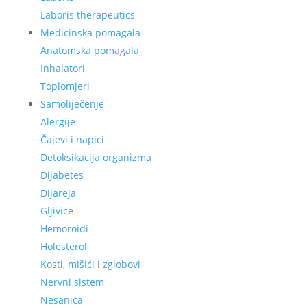
Laboris therapeutics
Medicinska pomagala
Anatomska pomagala
Inhalatori
Toplomjeri
Samoliječenje
Alergije
Čajevi i napici
Detoksikacija organizma
Dijabetes
Dijareja
Gljivice
Hemoroidi
Holesterol
Kosti, mišići i zglobovi
Nervni sistem
Nesanica