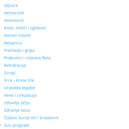
Gljivice
Hemoroidi
Holesterol
Kosti, mišići i zglobovi
Nervni sistem
Nesanica
Prehlada i gripa
Probiotici i crijevna flora
Rehidracija
Sirupi
Srce i krvne žile
Urološke tegobe
Vene i cirkulacija
Zdravlje očiju
Zdravlje žena
Žuljevi, kurije oči i bradavice
Sun program