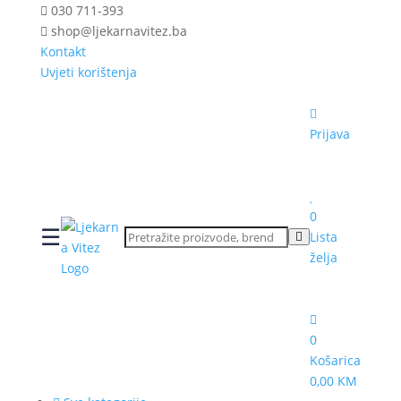
030 711-393
shop@ljekarnavitez.ba
Kontakt
Uvjeti korištenja
Prijava
0
☰
Lista
želja
0
Košarica
0,00 KM