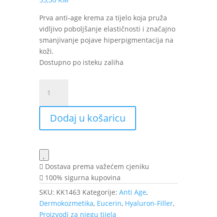
Prva anti-age krema za tijelo koja pruža
vidljivo poboljšanje elastičnosti i značajno
smanjivanje pojave hiperpigmentacija na
koži.
Dostupno po isteku zaliha
Eucerin
Hyaluron-
Filler
Dodaj u košaricu
Elasticity
krema
za
tijelo
200
Dostava prema važećem cjeniku
ml
100% sigurna kupovina
količina
SKU:
KK1463
Kategorije:
Anti Age
,
Dermokozmetika
,
Eucerin
,
Hyaluron-Filler
,
Proizvodi za njegu tijela