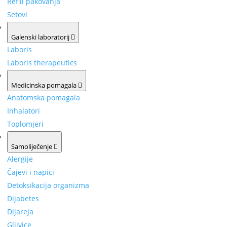
Refill pakovanja
Setovi
Galenski laboratorij
Laboris
Laboris therapeutics
Medicinska pomagala
Anatomska pomagala
Inhalatori
Toplomjeri
Samoliječenje
Alergije
Čajevi i napici
Detoksikacija organizma
Dijabetes
Dijareja
Gljivice