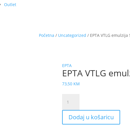
Outlet
Početna
/
Uncategorized
/ EPTA VTLG emulzija
EPTA
EPTA VTLG emul
73,50
KM
EPTA
VTLG
emulzija
Dodaj u košaricu
50ml
LABPH