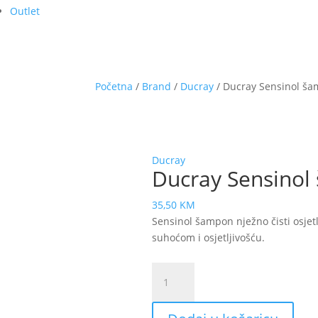
Outlet
Početna
/
Brand
/
Ducray
/ Ducray Sensinol š
Ducray
Ducray Sensinol
35,50
KM
Sensinol šampon nježno čisti osjetl
suhoćom i osjetljivošću.
Ducray
Sensinol
šampon