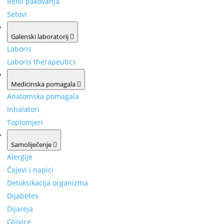
Refill pakovanja
Setovi
Galenski laboratorij
Laboris
Laboris therapeutics
Medicinska pomagala
Anatomska pomagala
Inhalatori
Toplomjeri
Samoliječenje
Alergije
Čajevi i napici
Detoksikacija organizma
Dijabetes
Dijareja
Gljivice