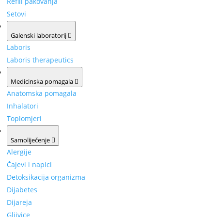
Refill pakovanja
Setovi
Galenski laboratorij
Laboris
Laboris therapeutics
Medicinska pomagala
Anatomska pomagala
Inhalatori
Toplomjeri
Samoliječenje
Alergije
Čajevi i napici
Detoksikacija organizma
Dijabetes
Dijareja
Gljivice