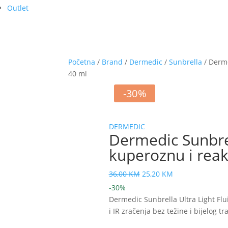
Outlet
Početna
/
Brand
/
Dermedic
/
Sunbrella
/ Derme
40 ml
-30%
DERMEDIC
Dermedic Sunbrel
kuperoznu i reak
Izvorna
Trenutna
36,00
KM
25,20
KM
cijena
cijena
-30%
bila
je:
Dermedic Sunbrella Ultra Light Flu
je:
25,20 KM.
i IR zračenja bez težine i bijelog tr
36,00 KM.