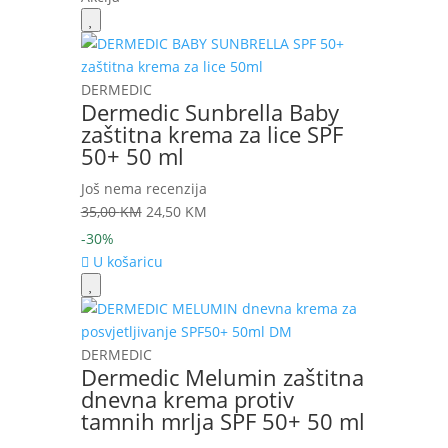
DERMEDIC
Dermedic Sunbrella Baby
zaštitna krema za lice SPF
50+ 50 ml
Još nema recenzija
Izvorna
Trenutna
35,00
KM
24,50
KM
cijena
cijena
-30%
bila
je:
U košaricu
je:
24,50 KM.
35,00 KM.
DERMEDIC
Dermedic Melumin zaštitna
dnevna krema protiv
tamnih mrlja SPF 50+ 50 ml