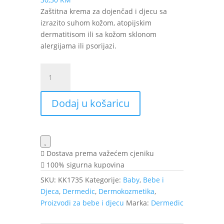
Zaštitna krema za dojenčad i djecu sa
izrazito suhom kožom, atopijskim
dermatitisom ili sa kožom sklonom
alergijama ili psorijazi.
Dermedic
Baby
Linum
Dodaj u košaricu
specijalna
zaštitna
krema
50
ml
Dostava prema važećem cjeniku
količina
100% sigurna kupovina
SKU:
KK1735
Kategorije:
Baby
,
Bebe i
Djeca
,
Dermedic
,
Dermokozmetika
,
Proizvodi za bebe i djecu
Marka:
Dermedic