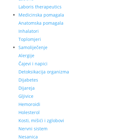
Laboris therapeutics
Medicinska pomagala
Anatomska pomagala
Inhalatori
Toplomjeri
Samoliječenje
Alergije
Čajevi i napici
Detoksikacija organizma
Dijabetes
Dijareja
Gljivice
Hemoroidi
Holesterol
Kosti, mišići i zglobovi
Nervni sistem
Nesanica