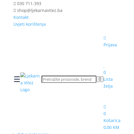
030 711-393
shop@ljekarnavitez.ba
Kontakt
Uvjeti korištenja
Prijava
0
☰
Lista
želja
0
Košarica
0,00 KM