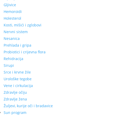
Gljivice
Hemoroidi
Holesterol
Kosti, mišići i zglobovi
Nervni sistem
Nesanica
Prehlada i gripa
Probiotici i crijevna flora
Rehidracija
Sirupi
Srce i krvne žile
Urološke tegobe
Vene i cirkulacija
Zdravlje očiju
Zdravlje žena
Žuljevi, kurije oči i bradavice
Sun program