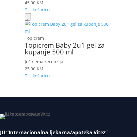
45,00
KM
U košaricu
Topicrem
Topicrem Baby 2u1 gel za
kupanje 500 ml
Još nema recenzija
25,00
KM
U košaricu
JU “Internacionalna ljekarna/apoteka Vitez”