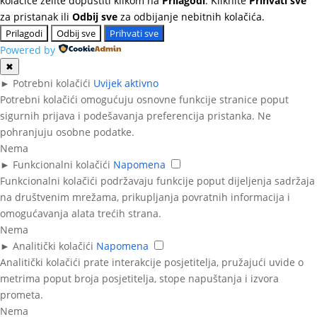
kolačiće želite dopustiti klikom na
Prilagodi
. Kliknite
Prihvati sve
za pristanak ili
Odbij sve
za odbijanje nebitnih kolačića.
Prilagodi
Odbij sve
Prihvati sve
Powered by
✖
►
Potrebni kolačići
Uvijek aktivno
Potrebni kolačići omogućuju osnovne funkcije stranice poput
sigurnih prijava i podešavanja preferencija pristanka. Ne
pohranjuju osobne podatke.
Nema
►
Funkcionalni kolačići
Napomena
Funkcionalni kolačići podržavaju funkcije poput dijeljenja sadržaja
na društvenim mrežama, prikupljanja povratnih informacija i
omogućavanja alata trećih strana.
Nema
►
Analitički kolačići
Napomena
Analitički kolačići prate interakcije posjetitelja, pružajući uvide o
metrima poput broja posjetitelja, stope napuštanja i izvora
prometa.
Nema