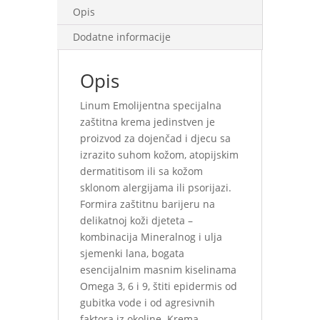
Opis
Dodatne informacije
Opis
Linum Emolijentna specijalna
zaštitna krema jedinstven je
proizvod za dojenčad i djecu sa
izrazito suhom kožom, atopijskim
dermatitisom ili sa kožom
sklonom alergijama ili psorijazi.
Formira zaštitnu barijeru na
delikatnoj koži djeteta –
kombinacija Mineralnog i ulja
sjemenki lana, bogata
esencijalnim masnim kiselinama
Omega 3, 6 i 9, štiti epidermis od
gubitka vode i od agresivnih
faktora iz okoline. Krema