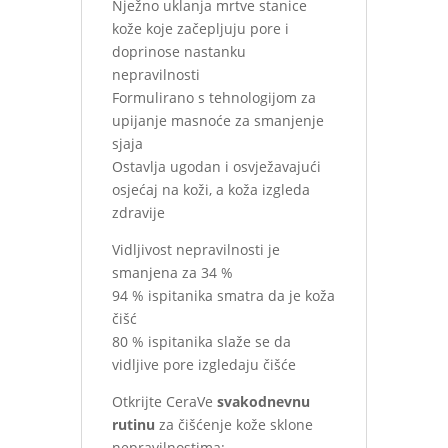
Nježno uklanja mrtve stanice
kože koje začepljuju pore i
doprinose nastanku
nepravilnosti
Formulirano s tehnologijom za
upijanje masnoće za smanjenje
sjaja
Ostavlja ugodan i osvježavajući
osjećaj na koži, a koža izgleda
zdravije
Vidljivost nepravilnosti je
smanjena za 34 %
94 % ispitanika smatra da je koža
čišć
80 % ispitanika slaže se da
vidljive pore izgledaju čišće
Otkrijte CeraVe
svakodnevnu
rutinu
za čišćenje kože sklone
nepravilnostima: