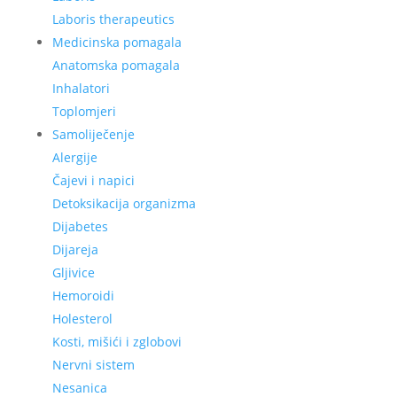
Laboris therapeutics
Medicinska pomagala
Anatomska pomagala
Inhalatori
Toplomjeri
Samoliječenje
Alergije
Čajevi i napici
Detoksikacija organizma
Dijabetes
Dijareja
Gljivice
Hemoroidi
Holesterol
Kosti, mišići i zglobovi
Nervni sistem
Nesanica