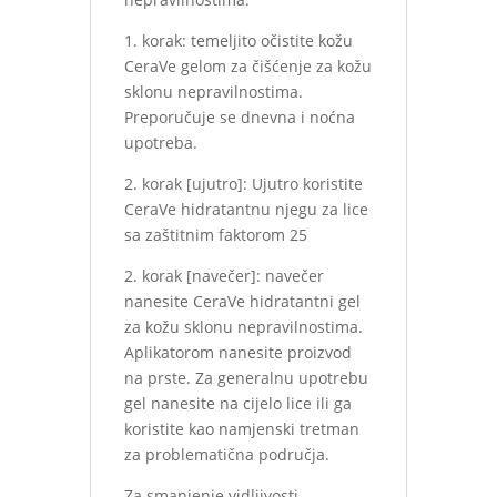
1. korak: temeljito očistite kožu
CeraVe gelom za čišćenje za kožu
sklonu nepravilnostima.
Preporučuje se dnevna i noćna
upotreba.
2. korak [ujutro]: Ujutro koristite
CeraVe hidratantnu njegu za lice
sa zaštitnim faktorom 25
2. korak [navečer]: navečer
nanesite CeraVe hidratantni gel
za kožu sklonu nepravilnostima.
Aplikatorom nanesite proizvod
na prste. Za generalnu upotrebu
gel nanesite na cijelo lice ili ga
koristite kao namjenski tretman
za problematična područja.
Za smanjenje vidljivosti