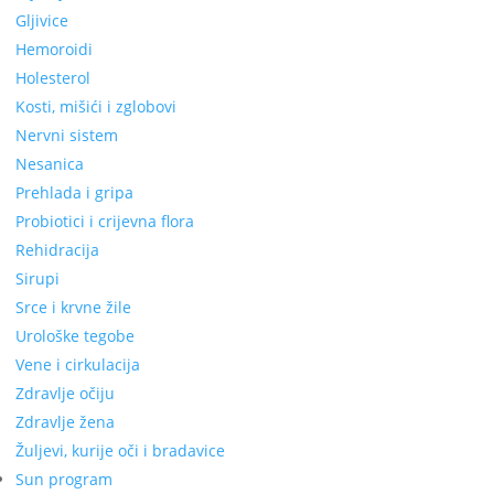
Gljivice
Hemoroidi
Holesterol
Kosti, mišići i zglobovi
Nervni sistem
Nesanica
Prehlada i gripa
Probiotici i crijevna flora
Rehidracija
Sirupi
Srce i krvne žile
Urološke tegobe
Vene i cirkulacija
Zdravlje očiju
Zdravlje žena
Žuljevi, kurije oči i bradavice
Sun program