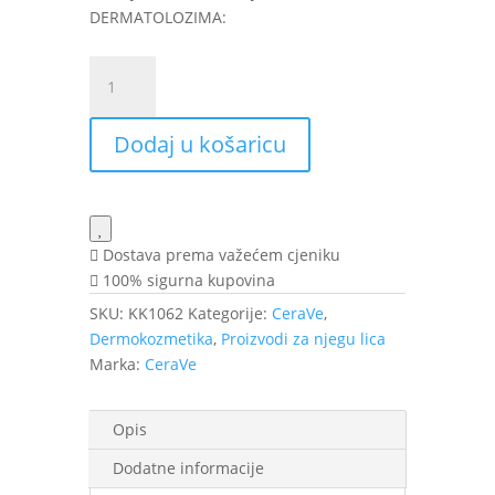
DERMATOLOZIMA:
CeraVe
Blemish
Control
Dodaj u košaricu
Cleanser
Gel
236
ml
količina
Dostava prema važećem cjeniku
100% sigurna kupovina
SKU:
KK1062
Kategorije:
CeraVe
,
Dermokozmetika
,
Proizvodi za njegu lica
Marka:
CeraVe
Opis
Dodatne informacije