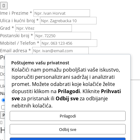
Ime i Prezime *
Ulica i kućni broj *
Grad *
Postanski broj *
Mobitel / Telefon *
Email adresa *
Pregled narudžbe
Poštujemo vašu privatnost
Iznos artikala:
0,00 KM
Kolačići nam pomažu poboljšati vaše iskustvo,
Dostava:
Izračun nakon unosa adrese
isporučiti personalizirani sadržaj i analizirati
promet. Možete odabrati koje kolačiće želite
Ukupno za platiti:
0,00 KM
dopustiti klikom na
Prilagodi
. Kliknite
Prihvati
Način plaćanja:
sve
za pristanak ili
Odbij sve
za odbijanje
Otkupnina (Plaćanje pouzećem)
nebitnih kolačića.
Slažem se s Uvjetima korištenja i Politikom privatnosti.*
Potvrdi narudzbu
Prilagodi
Hvala na povjerenju!
Odbij sve