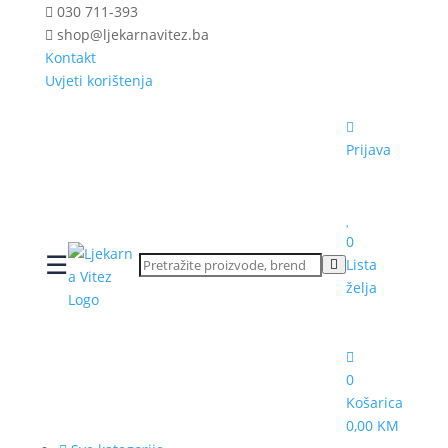
030 711-393
shop@ljekarnavitez.ba
Kontakt
Uvjeti korištenja
Prijava
0
☰
Lista
želja
0
Košarica
0,00 KM