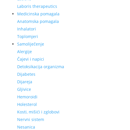
Laboris therapeutics
Medicinska pomagala
Anatomska pomagala
Inhalatori
Toplomjeri
Samoliječenje
Alergije
Čajevi i napici
Detoksikacija organizma
Dijabetes
Dijareja
Gljivice
Hemoroidi
Holesterol
Kosti, mišići i zglobovi
Nervni sistem
Nesanica