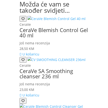
Možda će vam se
također svidjeti…
CeraVe
CeraVe Blemish Control Gel
40 ml
Još nema recenzija
28,50
KM
U košaricu
CeraVe
CeraVe SA Smoothing
cleanser 236 ml
Još nema recenzija
23,00
KM
U košaricu