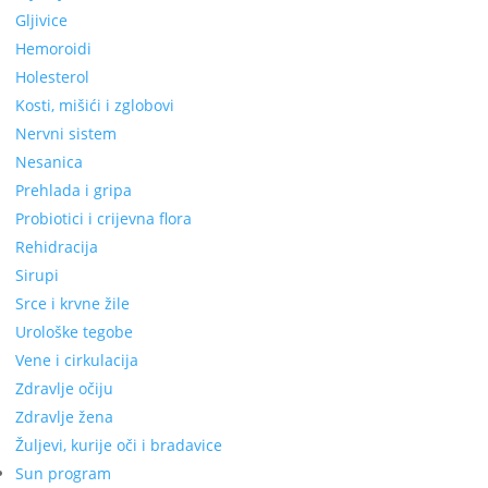
Gljivice
Hemoroidi
Holesterol
Kosti, mišići i zglobovi
Nervni sistem
Nesanica
Prehlada i gripa
Probiotici i crijevna flora
Rehidracija
Sirupi
Srce i krvne žile
Urološke tegobe
Vene i cirkulacija
Zdravlje očiju
Zdravlje žena
Žuljevi, kurije oči i bradavice
Sun program