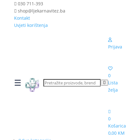
030 711-393
shop@ljekarnavitez.ba
Kontakt
Uvjeti korištenja
Prijava
0
☰
Lista
želja
0
Košarica
0,00 KM