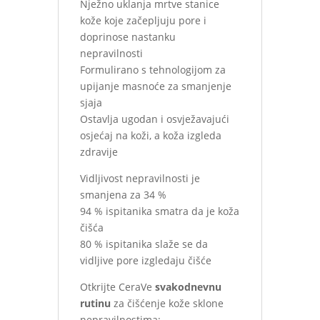
Nježno uklanja mrtve stanice
kože koje začepljuju pore i
doprinose nastanku
nepravilnosti
Formulirano s tehnologijom za
upijanje masnoće za smanjenje
sjaja
Ostavlja ugodan i osvježavajući
osjećaj na koži, a koža izgleda
zdravije
Vidljivost nepravilnosti je
smanjena za 34 %
94 % ispitanika smatra da je koža
čišća
80 % ispitanika slaže se da
vidljive pore izgledaju čišće
Otkrijte CeraVe
svakodnevnu
rutinu
za čišćenje kože sklone
nepravilnostima: