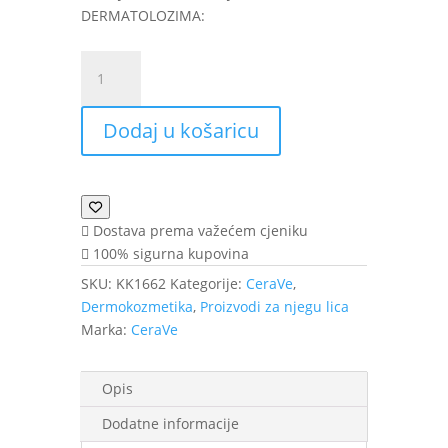
DERMATOLOZIMA:
CeraVe
Blemish
Control
Dodaj u košaricu
Cleanser
Gel
475
ml
količina
Dostava prema važećem cjeniku
100% sigurna kupovina
SKU:
KK1662
Kategorije:
CeraVe
,
Dermokozmetika
,
Proizvodi za njegu lica
Marka:
CeraVe
Opis
Dodatne informacije