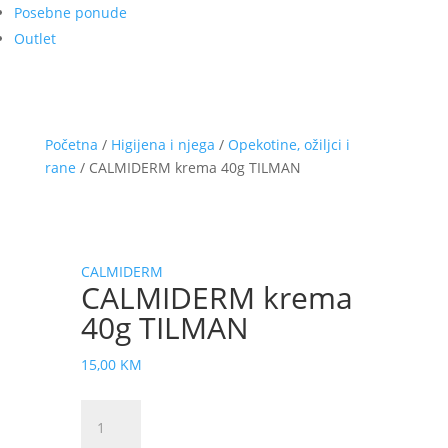
Posebne ponude
Outlet
Početna
/
Higijena i njega
/
Opekotine, ožiljci i
rane
/ CALMIDERM krema 40g TILMAN
CALMIDERM
CALMIDERM krema
40g TILMAN
15,00
KM
CALMIDERM
krema