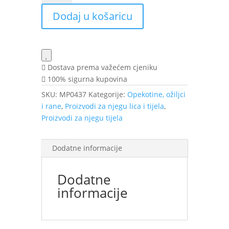
40g
Dodaj u košaricu
TILMAN
količina
Dostava prema važećem cjeniku
100% sigurna kupovina
SKU:
MP0437
Kategorije:
Opekotine, ožiljci
i rane
,
Proizvodi za njegu lica i tijela
,
Proizvodi za njegu tijela
Dodatne informacije
Dodatne
informacije