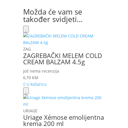
Možda će vam se
također svidjeti…
ZAG
ZAGREBAČKI MELEM COLD
CREAM BALZAM 4.5g
Još nema recenzija
6,70
KM
U košaricu
URIAGE
Uriage Xémose emolijentna
krema 200 ml