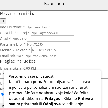
Kupi sada
Brza narudžba
Ime i Prezime *
Ulica i kućni broj *
Grad *
Postanski broj *
Mobitel / Telefon *
Email adresa *
Pregled narudžbe
Iznos artikala:
0,00 KM
Dostava:
Izračun nakon unosa adrese
Poštujemo vašu privatnost
Kolačići nam pomažu poboljšati vaše iskustvo,
Ukupno za platiti:
0,00 KM
isporučiti personalizirani sadržaj i analizirati
Način plaćanja:
promet. Možete odabrati koje kolačiće želite
Otkupnina (Plaćanje pouzećem)
dopustiti klikom na
Prilagodi
. Kliknite
Prihvati
Slažem se s Uvjetima korištenja i Politikom privatnosti.*
sve
za pristanak ili
Odbij sve
za odbijanje
Potvrdi narudzbu