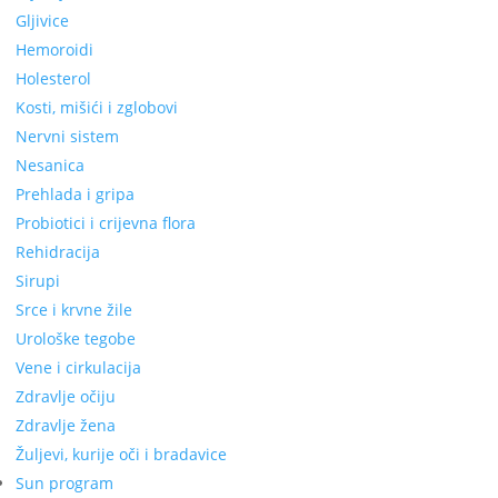
Gljivice
Hemoroidi
Holesterol
Kosti, mišići i zglobovi
Nervni sistem
Nesanica
Prehlada i gripa
Probiotici i crijevna flora
Rehidracija
Sirupi
Srce i krvne žile
Urološke tegobe
Vene i cirkulacija
Zdravlje očiju
Zdravlje žena
Žuljevi, kurije oči i bradavice
Sun program