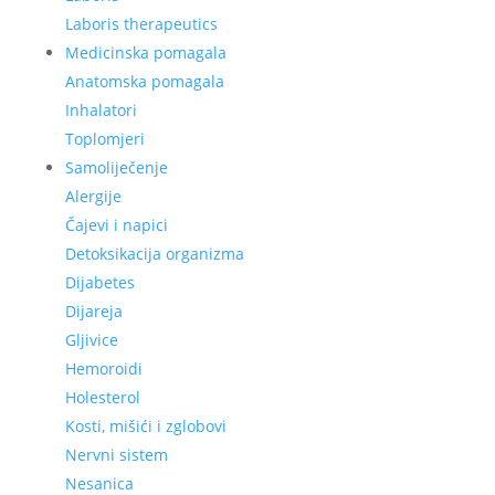
Laboris therapeutics
Medicinska pomagala
Anatomska pomagala
Inhalatori
Toplomjeri
Samoliječenje
Alergije
Čajevi i napici
Detoksikacija organizma
Dijabetes
Dijareja
Gljivice
Hemoroidi
Holesterol
Kosti, mišići i zglobovi
Nervni sistem
Nesanica