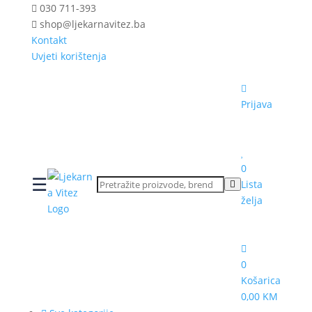
030 711-393
shop@ljekarnavitez.ba
Kontakt
Uvjeti korištenja
Prijava
0
☰
Lista
želja
0
Košarica
0,00 KM