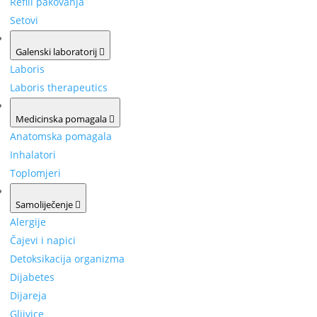
Refill pakovanja
Setovi
Galenski laboratorij
Laboris
Laboris therapeutics
Medicinska pomagala
Anatomska pomagala
Inhalatori
Toplomjeri
Samoliječenje
Alergije
Čajevi i napici
Detoksikacija organizma
Dijabetes
Dijareja
Gljivice