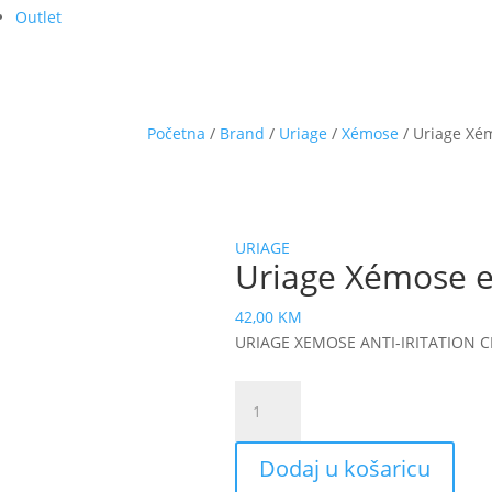
Outlet
Početna
/
Brand
/
Uriage
/
Xémose
/ Uriage Xé
URIAGE
Uriage Xémose e
42,00
KM
URIAGE XEMOSE ANTI-IRITATION 
Uriage
Xémose
emolijentna
Dodaj u košaricu
krema