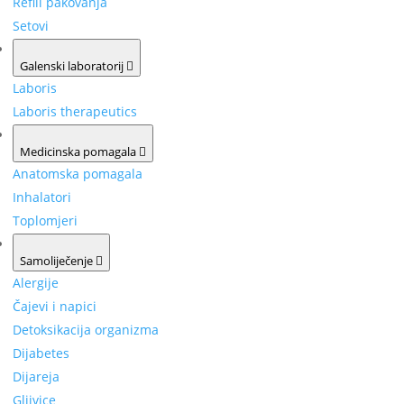
Refill pakovanja
Setovi
Galenski laboratorij
Laboris
Laboris therapeutics
Medicinska pomagala
Anatomska pomagala
Inhalatori
Toplomjeri
Samoliječenje
Alergije
Čajevi i napici
Detoksikacija organizma
Dijabetes
Dijareja
Gljivice