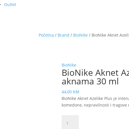
Outlet
Početna
/
Brand
/
BioNike
/ BioNike Aknet Azel
BioNike
BioNike Aknet Az
aknama 30 ml
44,00
KM
BioNike Aknet Azelike Plus je inte
komedone, nepravilnosti i tragove 
BioNike
Aknet