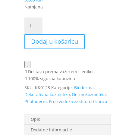
Namjena
Bioderma
Photoderm
AR
Dodaj u košaricu
tonirana
krema
SPF
50+
30
Dostava prema važećem cjeniku
ml
100% sigurna kupovina
količina
SKU:
KK0123
Kategorije:
Bioderma
,
Dekorativna kozmetika
,
Dermokozmetika
,
Photoderm
,
Proizvodi za zaštitu od sunca
Opis
Dodatne informacije