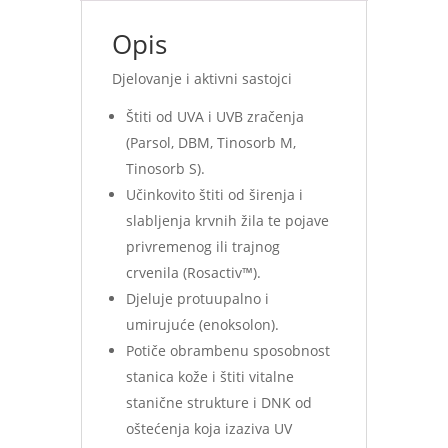
Opis
Djelovanje i aktivni sastojci
Štiti od UVA i UVB zračenja
(Parsol, DBM, Tinosorb M,
Tinosorb S).
Učinkovito štiti od širenja i
slabljenja krvnih žila te pojave
privremenog ili trajnog
crvenila (Rosactiv™).
Djeluje protuupalno i
umirujuće (enoksolon).
Potiče obrambenu sposobnost
stanica kože i štiti vitalne
stanične strukture i DNK od
oštećenja koja izaziva UV