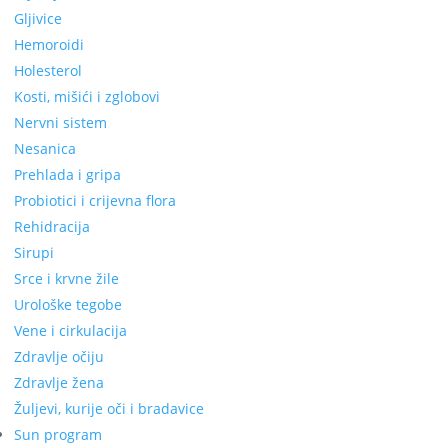
Gljivice
Hemoroidi
Holesterol
Kosti, mišići i zglobovi
Nervni sistem
Nesanica
Prehlada i gripa
Probiotici i crijevna flora
Rehidracija
Sirupi
Srce i krvne žile
Urološke tegobe
Vene i cirkulacija
Zdravlje očiju
Zdravlje žena
Žuljevi, kurije oči i bradavice
Sun program