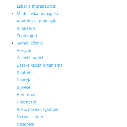
Laboris therapeutics
Medicinska pomagala
Anatomska pomagala
Inhalatori
Toplomjeri
Samoliječenje
Alergije
Čajevi i napici
Detoksikacija organizma
Dijabetes
Dijareja
Gljivice
Hemoroidi
Holesterol
Kosti, mišići i zglobovi
Nervni sistem
Nesanica