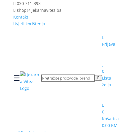
030 711-393
shop@ljekarnavitez.ba
Kontakt
Uvjeti korištenja
Prijava
0
☰
Lista
želja
0
Košarica
0,00 KM