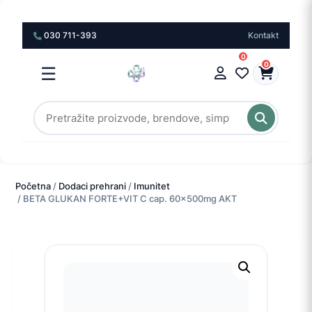
030 711-393
Kontakt
0
0
☰
Početna
/
Dodaci prehrani
/
Imunitet
/ BETA GLUKAN FORTE+VIT C cap. 60x500mg AKT