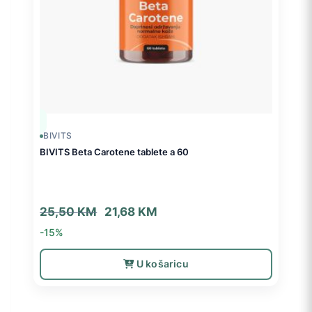
BIVITS
BIVITS Beta Carotene tablete a 60
Izvorna
Trenutna
25,50
KM
21,68
KM
cijena
cijena
-15%
bila
je:
je:
21,68 KM.
U košaricu
25,50 KM.