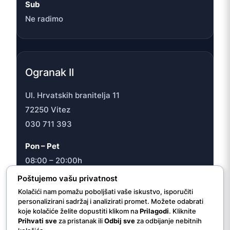
Sub
Ne radimo
Ogranak II
Ul. Hrvatskih branitelja 11
72250 Vitez
030 711 393
Pon – Pet
08:00 – 20:00h
Sub
Poštujemo vašu privatnost
08:00 – 16:30h
Kolačići nam pomažu poboljšati vaše iskustvo, isporučiti
personalizirani sadržaj i analizirati promet. Možete odabrati
koje kolačiće želite dopustiti klikom na
Prilagodi
. Kliknite
Prihvati sve
za pristanak ili
Odbij sve
za odbijanje nebitnih