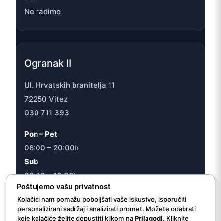
Ne radimo
Ogranak II
Ul. Hrvatskih branitelja 11
72250 Vitez
030 711 393
Pon – Pet
08:00 – 20:00h
Sub
08:00 – 16:30h
Poštujemo vašu privatnost
Kolačići nam pomažu poboljšati vaše iskustvo, isporučiti
personalizirani sadržaj i analizirati promet. Možete odabrati
koje kolačiće želite dopustiti klikom na
Prilagodi
. Kliknite