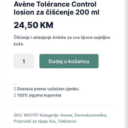
Avène Tolérance Control
losion za čišćenje 200 ml
24,50
KM
Čišćenje i uklanjanje šminke za sve tipove osjetljive
kože.
Avène
Dodaj u košaricu
Tolérance
Control
losion
za
čišćenje
Dostava prema važećem cjeniku
200
100% sigurna kupovina
ml
količina
SKU:
KK0757
Kategorije:
Avene
,
Dermokozmetika
,
Proizvodi za njegu lica
,
Tolérance