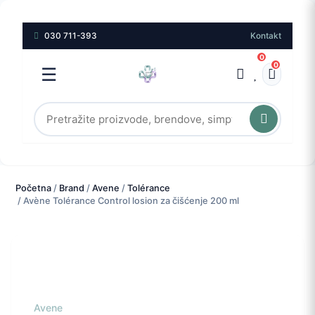
030 711-393
Kontakt
0
0
☰
Početna
/
Brand
/
Avene
/
Tolérance
/ Avène Tolérance Control losion za čišćenje 200 ml
Avene