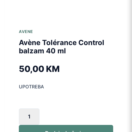
AVENE
Avène Tolérance Control
balzam 40 ml
50,00
KM
UPOTREBA
Avène
Tolérance
Control
balzam