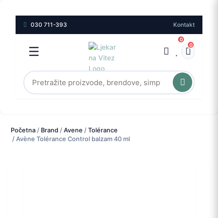
030 711-393
Kontakt
0
0
☰
Početna
/
Brand
/
Avene
/
Tolérance
/ Avène Tolérance Control balzam 40 ml