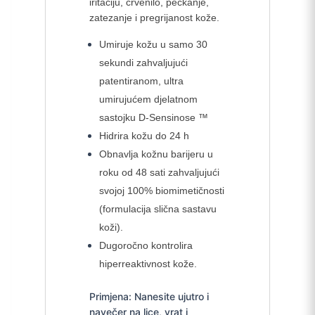
iritaciju, crvenilo, peckanje,
zatezanje i pregrijanost kože.
Umiruje kožu u samo 30
sekundi zahvaljujući
patentiranom, ultra
umirujućem djelatnom
sastojku D-Sensinose ™
Hidrira kožu do 24 h
Obnavlja kožnu barijeru u
roku od 48 sati zahvaljujući
svojoj 100% biomimetičnosti
(formulacija slična sastavu
koži).
Dugoročno kontrolira
hiperreaktivnost kože.
Primjena: Nanesite ujutro i
navečer na lice, vrat i