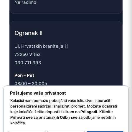
Ne radimo
Ogranak II
Ul. Hrvatskih branitelja 11
72250 Vitez
030 711 393
Pon – Pet
08:00 – 20:00h
Sub
Poštujemo vašu privatnost
08:00 – 16:30h
Kolačići nam pomažu poboljšati vaše iskustvo, isporučiti
personalizirani sadržaj i analizirati promet. Možete odabrati
koje kolačiće želite dopustiti klikom na
Prilagodi
. Kliknite
Prihvati sve
za pristanak ili
Odbij sve
za odbijanje nebitnih
kolačića.
© 2026 JU “Internacionalna ljekarna/apoteka Vitez”