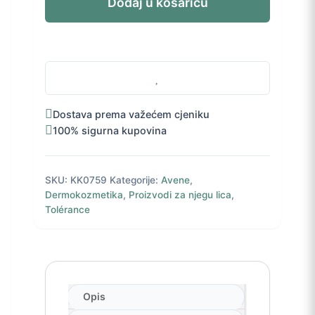
Dodaj u košaricu
40
ml
količina
Dostava prema važećem cjeniku
100% sigurna kupovina
SKU:
KK0759
Kategorije:
Avene
,
Dermokozmetika
,
Proizvodi za njegu lica
,
Tolérance
Opis