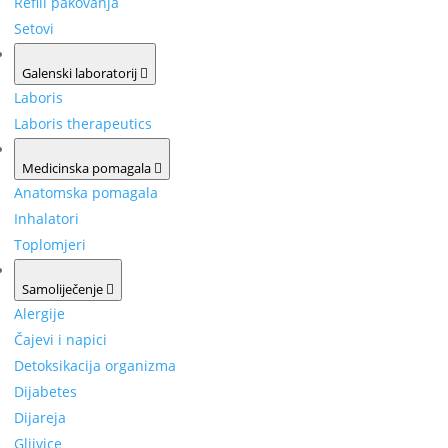
Refill pakovanja
Setovi
Galenski laboratorij
Laboris
Laboris therapeutics
Medicinska pomagala
Anatomska pomagala
Inhalatori
Toplomjeri
Samoliječenje
Alergije
Čajevi i napici
Detoksikacija organizma
Dijabetes
Dijareja
Gljivice