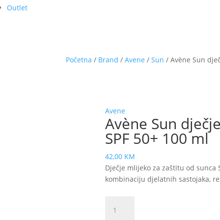
Outlet
Početna
/
Brand
/
Avene
/
Sun
/ Avène Sun dječ
Avene
Avène Sun dječje
SPF 50+ 100 ml
42,00
KM
Dječje mlijeko za zaštitu od sunca
kombinaciju djelatnih sastojaka, rez
Avène
Sun