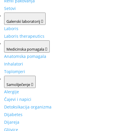
Refill pakovanja
Setovi
Galenski laboratorij
Laboris
Laboris therapeutics
Medicinska pomagala
Anatomska pomagala
Inhalatori
Toplomjeri
Samoliječenje
Alergije
Čajevi i napici
Detoksikacija organizma
Dijabetes
Dijareja
Gljivice