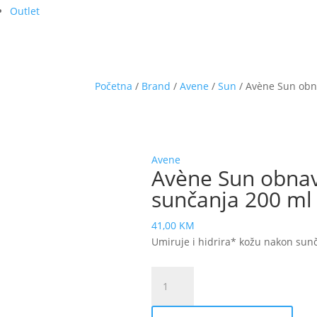
Outlet
Početna
/
Brand
/
Avene
/
Sun
/ Avène Sun obna
Avene
Avène Sun obnavl
sunčanja 200 ml
41,00
KM
Umiruje i hidrira* kožu nakon sun
Avène
Sun
obnavljajući