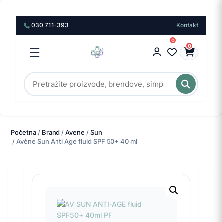
030 711-393
Kontakt
0
0
☰
Početna
/
Brand
/
Avene
/
Sun
/ Avène Sun Anti Age fluid SPF 50+ 40 ml