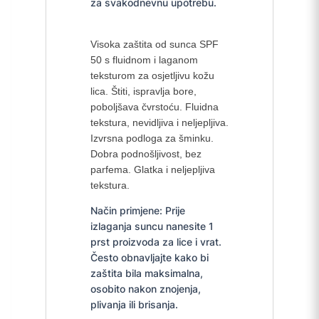
za svakodnevnu upotrebu.
Visoka zaštita od sunca SPF
50 s fluidnom i laganom
teksturom za osjetljivu kožu
lica. Štiti, ispravlja bore,
poboljšava čvrstoću. Fluidna
tekstura, nevidljiva i neljepljiva.
Izvrsna podloga za šminku.
Dobra podnošljivost, bez
parfema. Glatka i neljepljiva
tekstura.
Način primjene: Prije
izlaganja suncu nanesite 1
prst proizvoda za lice i vrat.
Često obnavljajte kako bi
zaštita bila maksimalna,
osobito nakon znojenja,
plivanja ili brisanja.