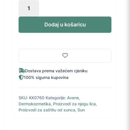
Avène
Sun
Anti
Age
Dodaj u košaricu
fluid
SPF
50+
40
ml
količina
Dostava prema važećem cjeniku
100% sigurna kupovina
SKU:
KK0760
Kategorije:
Avene
,
Dermokozmetika
,
Proizvodi za njegu lica
,
Proizvodi za zaštitu od sunca
,
Sun