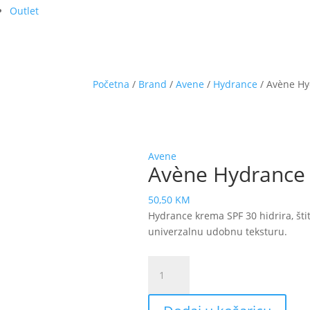
Outlet
Početna
/
Brand
/
Avene
/
Hydrance
/ Avène Hy
Avene
Avène Hydrance 
50,50
KM
Hydrance krema SPF 30 hidrira, šti
univerzalnu udobnu teksturu.
Avène
Hydrance
krema