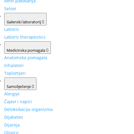
Refill pakovanja
Setovi
Galenski laboratorij
Laboris
Laboris therapeutics
Medicinska pomagala
Anatomska pomagala
Inhalatori
Toplomjeri
Samoliječenje
Alergije
Čajevi i napici
Detoksikacija organizma
Dijabetes
Dijareja
Gljivice