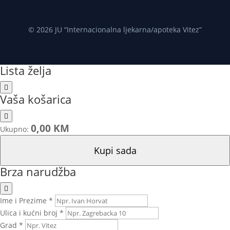
© 2026 JU “Internacionalna ljekarna/apoteka Vitez”
Lista želja
Vaša košarica
0,00 KM
Ukupno:
Kupi sada
Brza narudžba
Ime i Prezime *
Ulica i kućni broj *
Grad *