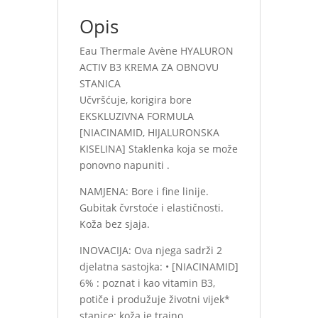
Opis
Eau Thermale Avène HYALURON
ACTIV B3 KREMA ZA OBNOVU
STANICA
Učvršćuje, korigira bore
EKSKLUZIVNA FORMULA
[NIACINAMID, HIJALURONSKA
KISELINA] Staklenka koja se može
ponovno napuniti .
NAMJENA: Bore i fine linije.
Gubitak čvrstoće i elastičnosti.
Koža bez sjaja.
INOVACIJA: Ova njega sadrži 2
djelatna sastojka: • [NIACINAMID]
6% : poznat i kao vitamin B3,
potiče i produžuje životni vijek*
stanice: koža je trajno