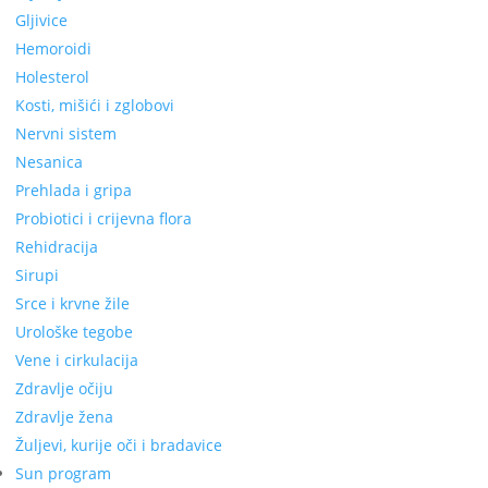
Gljivice
Hemoroidi
Holesterol
Kosti, mišići i zglobovi
Nervni sistem
Nesanica
Prehlada i gripa
Probiotici i crijevna flora
Rehidracija
Sirupi
Srce i krvne žile
Urološke tegobe
Vene i cirkulacija
Zdravlje očiju
Zdravlje žena
Žuljevi, kurije oči i bradavice
Sun program