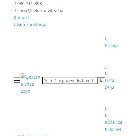
030 711-393
shop@ljekarnavitez.ba
Kontakt
Uvjeti korištenja
Prijava
0
☰
Lista
želja
0
Košarica
0,00 KM