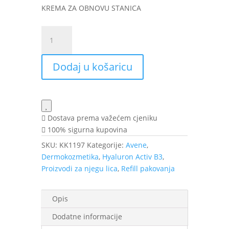
KREMA ZA OBNOVU STANICA
Avène
Hyaluron
Activ
Dodaj u košaricu
B3
dnevna
krema
50
ml
Dostava prema važećem cjeniku
REFILL
100% sigurna kupovina
količina
SKU:
KK1197
Kategorije:
Avene
,
Dermokozmetika
,
Hyaluron Activ B3
,
Proizvodi za njegu lica
,
Refill pakovanja
Opis
Dodatne informacije