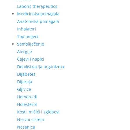
Laboris therapeutics
Medicinska pomagala
Anatomska pomagala
Inhalatori
Toplomjeri
Samoliječenje
Alergije
Čajevi i napici
Detoksikacija organizma
Dijabetes
Dijareja
Gljivice
Hemoroidi
Holesterol
Kosti, mišići i zglobovi
Nervni sistem
Nesanica