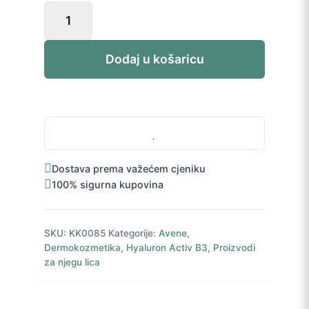
Avène
Hyaluron
Activ
B3
Dodaj u košaricu
multi
intenzivna
noćna
krema
50
ml
količina
Dostava prema važećem cjeniku
100% sigurna kupovina
SKU:
KK0085
Kategorije:
Avene
,
Dermokozmetika
,
Hyaluron Activ B3
,
Proizvodi
za njegu lica