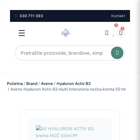
030 711-393
Kontakt
0
0
☰
Početna
/
Brand
/
Avene
/
Hyaluron Activ B3
/ Avène Hyaluron Activ B3 multi intenzivna noćna krema 50 ml