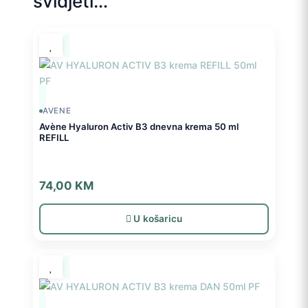
svidjeti…
AVENE
Avène Hyaluron Activ B3 dnevna krema 50 ml
REFILL
74,00
KM
U košaricu