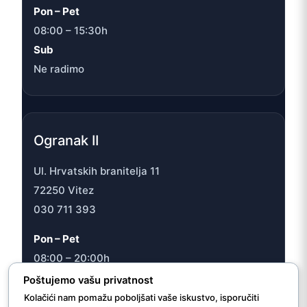
Pon – Pet
08:00 – 15:30h
Sub
Ne radimo
Ogranak II
Ul. Hrvatskih branitelja 11
72250 Vitez
030 711 393
Pon – Pet
08:00 – 20:00h
Sub
Poštujemo vašu privatnost
08:00 – 16:30h
Kolačići nam pomažu poboljšati vaše iskustvo, isporučiti