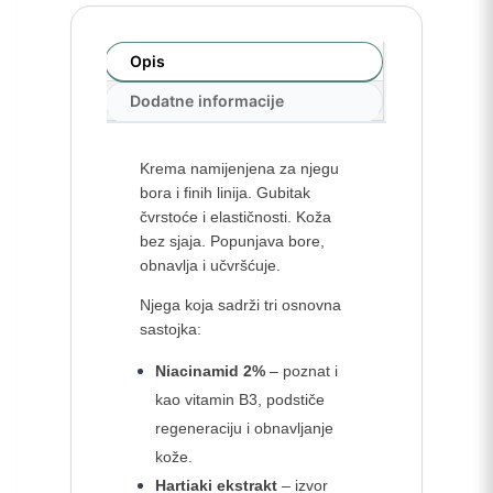
Opis
Dodatne informacije
Krema namijenjena za njegu
bora i finih linija. Gubitak
čvrstoće i elastičnosti. Koža
bez sjaja. Popunjava bore,
obnavlja i učvršćuje.
Njega koja sadrži tri osnovna
sastojka:
Niacinamid 2%
– poznat i
kao vitamin B3, podstiče
regeneraciju i obnavljanje
kože.
Hartiaki ekstrakt
– izvor