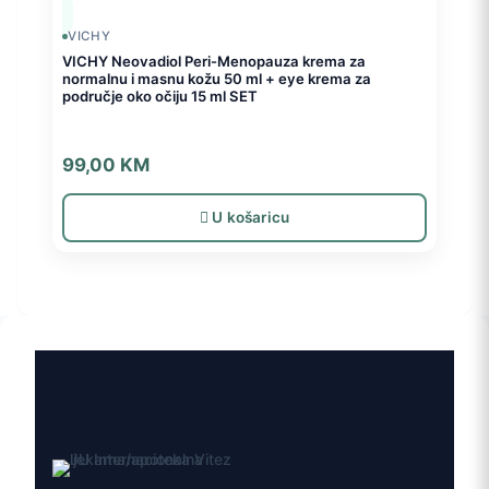
VICHY
VICHY Neovadiol Peri-Menopauza krema za
normalnu i masnu kožu 50 ml + eye krema za
područje oko očiju 15 ml SET
99,00
KM
U košaricu