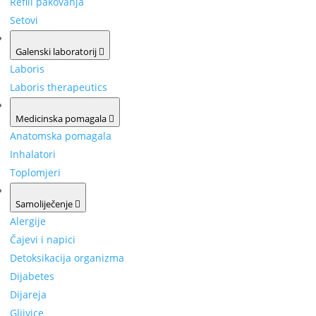
Refill pakovanja
Setovi
Galenski laboratorij
Laboris
Laboris therapeutics
Medicinska pomagala
Anatomska pomagala
Inhalatori
Toplomjeri
Samoliječenje
Alergije
Čajevi i napici
Detoksikacija organizma
Dijabetes
Dijareja
Gljivice