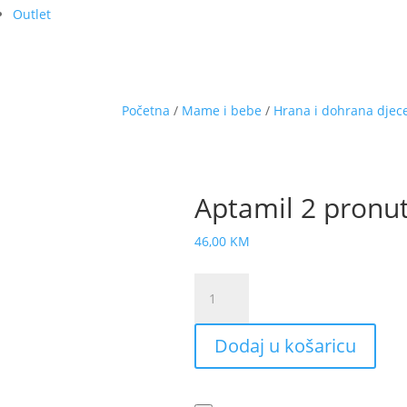
Outlet
Početna
/
Mame i bebe
/
Hrana i dohrana djec
Aptamil 2 pronut
46,00
KM
Aptamil
2
pronutra
Dodaj u košaricu
dječija
hrana
800