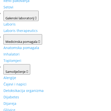
Refill pakovanja
Setovi
Galenski laboratorij
Laboris
Laboris therapeutics
Medicinska pomagala
Anatomska pomagala
Inhalatori
Toplomjeri
Samoliječenje
Alergije
Čajevi i napici
Detoksikacija organizma
Dijabetes
Dijareja
Gljivice