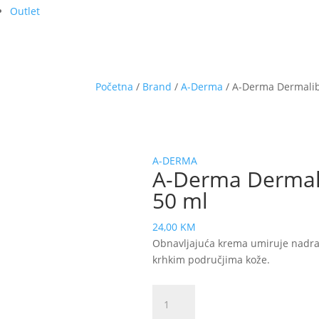
Outlet
Početna
/
Brand
/
A-Derma
/ A-Derma Dermalib
A-DERMA
A-Derma Dermal
50 ml
24,00
KM
Obnavljajuća krema umiruje nadra
krhkim područjima kože.
A-
Derma