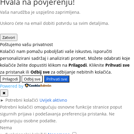
Hvala na povjerenju!
Vaša narudžba je uspješno zaprimljena.
Uskoro ćete na email dobiti potvrdu sa svim detaljima.
Zatvori
Poštujemo vašu privatnost
Kolačići nam pomažu poboljšati vaše iskustvo, isporučiti
personalizirani sadržaj i analizirati promet. Možete odabrati koje
kolačiće želite dopustiti klikom na
Prilagodi
. Kliknite
Prihvati sve
za pristanak ili
Odbij sve
za odbijanje nebitnih kolačića.
Prilagodi
Odbij sve
Prihvati sve
Powered by
✖
►
Potrebni kolačići
Uvijek aktivno
Potrebni kolačići omogućuju osnovne funkcije stranice poput
sigurnih prijava i podešavanja preferencija pristanka. Ne
pohranjuju osobne podatke.
Nema