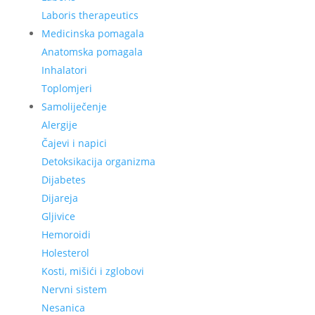
Laboris therapeutics
Medicinska pomagala
Anatomska pomagala
Inhalatori
Toplomjeri
Samoliječenje
Alergije
Čajevi i napici
Detoksikacija organizma
Dijabetes
Dijareja
Gljivice
Hemoroidi
Holesterol
Kosti, mišići i zglobovi
Nervni sistem
Nesanica