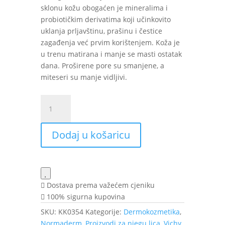
sklonu kožu obogaćen je mineralima i
probiotičkim derivatima koji učinkovito
uklanja prljavštinu, prašinu i čestice
zagađenja već prvim korištenjem. Koža je
u trenu matirana i manje se masti ostatak
dana. Proširene pore su smanjene, a
miteseri su manje vidljivi.
VICHY
Normaderm
Phytosolution
Dodaj u košaricu
gel
za
čišćenje
lica
400
Dostava prema važećem cjeniku
ml
100% sigurna kupovina
količina
SKU:
KK0354
Kategorije:
Dermokozmetika
,
Normaderm
,
Proizvodi za njegu lica
,
Vichy