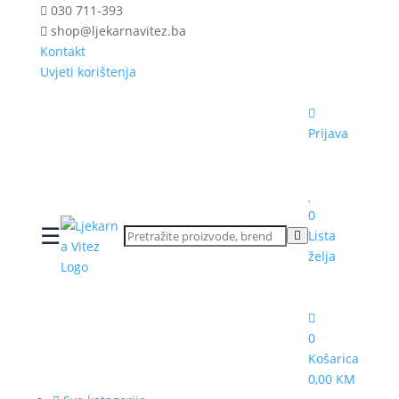
030 711-393
shop@ljekarnavitez.ba
Kontakt
Uvjeti korištenja
Prijava
0
☰
Lista
želja
0
Košarica
0,00 KM