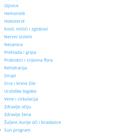
Gljivice
Hemoroidi
Holesterol
Kosti, mišići i zglobovi
Nervni sistem
Nesanica
Prehlada i gripa
Probiotici i crijevna flora
Rehidracija
Sirupi
Srce i krvne žile
Urološke tegobe
Vene i cirkulacija
Zdravlje očiju
Zdravlje žena
Žuljevi, kurije oči i bradavice
Sun program