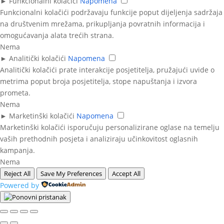
►
Funkcionalni kolačići
Napomena
Funkcionalni kolačići podržavaju funkcije poput dijeljenja sadržaja
na društvenim mrežama, prikupljanja povratnih informacija i
omogućavanja alata trećih strana.
Nema
►
Analitički kolačići
Napomena
Analitički kolačići prate interakcije posjetitelja, pružajući uvide o
metrima poput broja posjetitelja, stope napuštanja i izvora
prometa.
Nema
►
Marketinški kolačići
Napomena
Marketinški kolačići isporučuju personalizirane oglase na temelju
vaših prethodnih posjeta i analiziraju učinkovitost oglasnih
kampanja.
Nema
Reject All
Save My Preferences
Accept All
Powered by