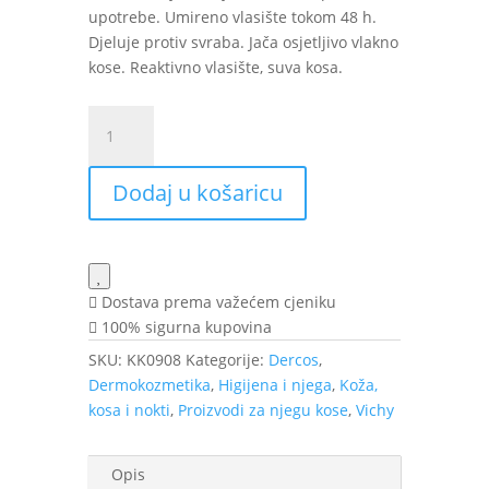
upotrebe. Umireno vlasište tokom 48 h.
Djeluje protiv svraba. Jača osjetljivo vlakno
kose. Reaktivno vlasište, suva kosa.
VICHY
Dercos
Sensitive
Dodaj u košaricu
šampon
za
suhu
kosu
200
Dostava prema važećem cjeniku
ml
100% sigurna kupovina
količina
SKU:
KK0908
Kategorije:
Dercos
,
Dermokozmetika
,
Higijena i njega
,
Koža,
kosa i nokti
,
Proizvodi za njegu kose
,
Vichy
Opis