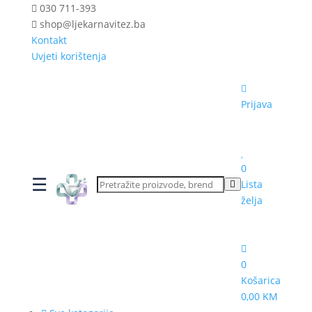
030 711-393
shop@ljekarnavitez.ba
Kontakt
Uvjeti korištenja
Prijava
0
☰
Lista
želja
0
Košarica
0,00 KM