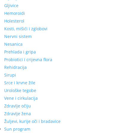
Gljivice
Hemoroidi
Holesterol
Kosti, mišići i zglobovi
Nervni sistem
Nesanica
Prehlada i gripa
Probiotici i crijevna flora
Rehidracija
Sirupi
Srce i krvne žile
Urološke tegobe
Vene i cirkulacija
Zdravlje očiju
Zdravlje žena
Žuljevi, kurije oči i bradavice
Sun program