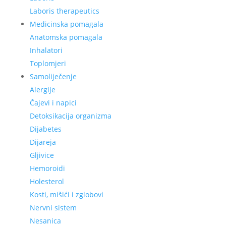
Laboris therapeutics
Medicinska pomagala
Anatomska pomagala
Inhalatori
Toplomjeri
Samoliječenje
Alergije
Čajevi i napici
Detoksikacija organizma
Dijabetes
Dijareja
Gljivice
Hemoroidi
Holesterol
Kosti, mišići i zglobovi
Nervni sistem
Nesanica