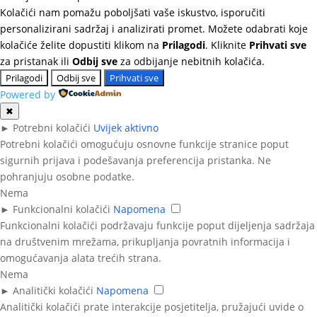
Kolačići nam pomažu poboljšati vaše iskustvo, isporučiti
personalizirani sadržaj i analizirati promet. Možete odabrati koje
kolačiće želite dopustiti klikom na
Prilagodi
. Kliknite
Prihvati sve
za pristanak ili
Odbij sve
za odbijanje nebitnih kolačića.
Prilagodi
Odbij sve
Prihvati sve
Powered by
✖
►
Potrebni kolačići
Uvijek aktivno
Potrebni kolačići omogućuju osnovne funkcije stranice poput
sigurnih prijava i podešavanja preferencija pristanka. Ne
pohranjuju osobne podatke.
Nema
►
Funkcionalni kolačići
Napomena
Funkcionalni kolačići podržavaju funkcije poput dijeljenja sadržaja
na društvenim mrežama, prikupljanja povratnih informacija i
omogućavanja alata trećih strana.
Nema
►
Analitički kolačići
Napomena
Analitički kolačići prate interakcije posjetitelja, pružajući uvide o