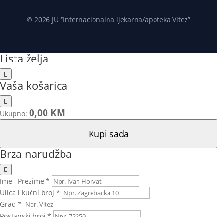
© 2026 JU “Internacionalna ljekarna/apoteka Vitez”
Lista želja
Vaša košarica
0,00 KM
Ukupno:
Kupi sada
Brza narudžba
Ime i Prezime *
Ulica i kućni broj *
Grad *
Postanski broj *