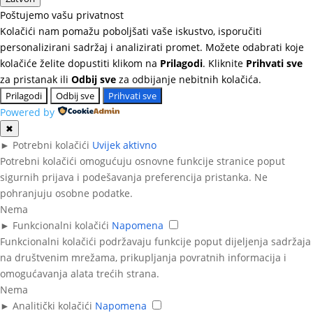
Poštujemo vašu privatnost
Kolačići nam pomažu poboljšati vaše iskustvo, isporučiti
personalizirani sadržaj i analizirati promet. Možete odabrati koje
kolačiće želite dopustiti klikom na
Prilagodi
. Kliknite
Prihvati sve
za pristanak ili
Odbij sve
za odbijanje nebitnih kolačića.
Prilagodi
Odbij sve
Prihvati sve
Powered by
✖
►
Potrebni kolačići
Uvijek aktivno
Potrebni kolačići omogućuju osnovne funkcije stranice poput
sigurnih prijava i podešavanja preferencija pristanka. Ne
pohranjuju osobne podatke.
Nema
►
Funkcionalni kolačići
Napomena
Funkcionalni kolačići podržavaju funkcije poput dijeljenja sadržaja
na društvenim mrežama, prikupljanja povratnih informacija i
omogućavanja alata trećih strana.
Nema
►
Analitički kolačići
Napomena