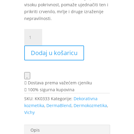
visoku pokrivnost, pomaže ujednačiti ten i
prikriti crvenilo, mrlje i druge izraženije
nepravilnosti.
VICHY
DermaBlend
korektivna
Dodaj u košaricu
podloga
br.15
30
ml
količina
Dostava prema važećem cjeniku
100% sigurna kupovina
SKU:
KK0333
Kategorije:
Dekorativna
kozmetika
,
DermaBlend
,
Dermokozmetika
,
Vichy
Opis