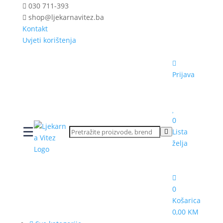
030 711-393
shop@ljekarnavitez.ba
Kontakt
Uvjeti korištenja
Prijava
0
☰
Lista
želja
0
Košarica
0,00 KM