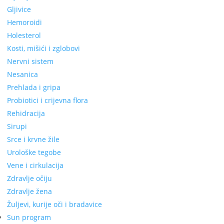
Gljivice
Hemoroidi
Holesterol
Kosti, mišići i zglobovi
Nervni sistem
Nesanica
Prehlada i gripa
Probiotici i crijevna flora
Rehidracija
Sirupi
Srce i krvne žile
Urološke tegobe
Vene i cirkulacija
Zdravlje očiju
Zdravlje žena
Žuljevi, kurije oči i bradavice
Sun program