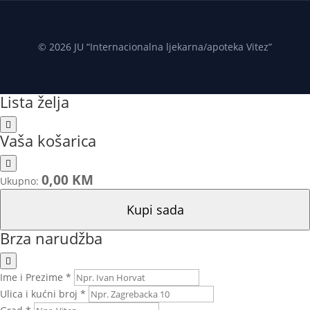
© 2026 JU “Internacionalna ljekarna/apoteka Vitez”
Lista želja
Vaša košarica
0,00 KM
Ukupno:
Kupi sada
Brza narudžba
Ime i Prezime *
Ulica i kućni broj *