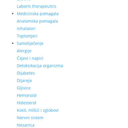
Laboris therapeutics
Medicinska pomagala
Anatomska pomagala
Inhalatori
Toplomjeri
Samoliječenje
Alergije
Čajevi i napici
Detoksikacija organizma
Dijabetes
Dijareja
Gljivice
Hemoroidi
Holesterol
Kosti, mišići i zglobovi
Nervni sistem
Nesanica