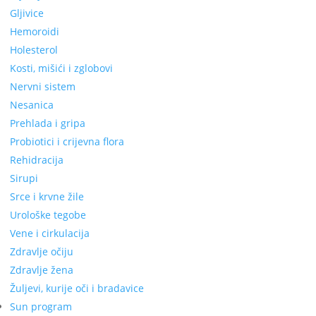
Gljivice
Hemoroidi
Holesterol
Kosti, mišići i zglobovi
Nervni sistem
Nesanica
Prehlada i gripa
Probiotici i crijevna flora
Rehidracija
Sirupi
Srce i krvne žile
Urološke tegobe
Vene i cirkulacija
Zdravlje očiju
Zdravlje žena
Žuljevi, kurije oči i bradavice
Sun program