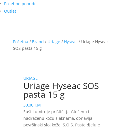
Posebne ponude
Outlet
Početna
/
Brand
/
Uriage
/
Hyseac
/ Uriage Hyseac
SOS pasta 15 g
URIAGE
Uriage Hyseac SOS
pasta 15 g
30,00
KM
Suši i umiruje prištić tj. oštećenu i
nadraženu kožu s aknama, obnavlja
površinski sloj kože. S.O.S. Paste djeluje