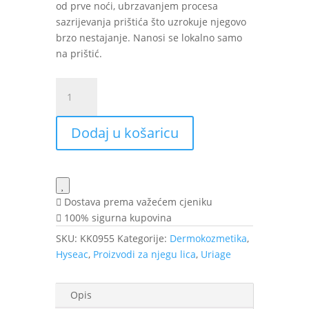
od prve noći, ubrzavanjem procesa
sazrijevanja prištića što uzrokuje njegovo
brzo nestajanje. Nanosi se lokalno samo
na prištić.
Uriage
Hyseac
SOS
Dodaj u košaricu
pasta
15
g
količina
Dostava prema važećem cjeniku
100% sigurna kupovina
SKU:
KK0955
Kategorije:
Dermokozmetika
,
Hyseac
,
Proizvodi za njegu lica
,
Uriage
Opis