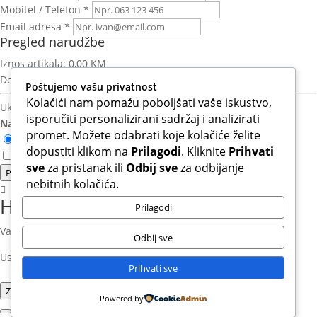
Mobitel / Telefon *
Email adresa *
Pregled narudžbe
Iznos artikala:
0,00 KM
Dostava:
Izračun nakon unosa adrese
Poštujemo vašu privatnost
Kolačići nam pomažu poboljšati vaše iskustvo,
Ukupno za platiti:
0,00 KM
isporučiti personalizirani sadržaj i analizirati
Način plaćanja:
promet. Možete odabrati koje kolačiće želite
Otkupnina (Plaćanje pouzećem)
dopustiti klikom na
Prilagodi
. Kliknite
Prihvati
Slažem se s Uvjetima korištenja i Politikom privatnosti.*
sve
za pristanak ili
Odbij sve
za odbijanje
Potvrdi narudzbu
nebitnih kolačića.
Hvala na povjerenju!
Prilagodi
Vaša narudžba je uspješno zaprimljena.
Odbij sve
Uskoro ćete na email dobiti potvrdu sa svim detaljima.
Prihvati sve
Zatvori
Powered by