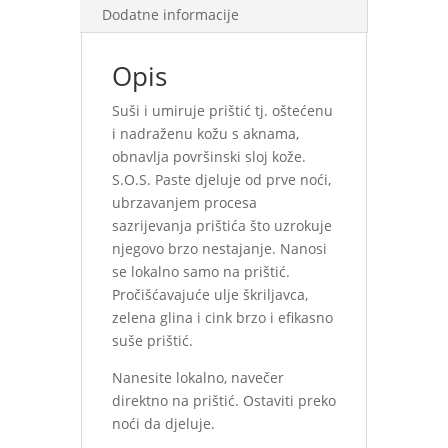
Dodatne informacije
Opis
Suši i umiruje prištić tj. oštećenu
i nadraženu kožu s aknama,
obnavlja površinski sloj kože.
S.O.S. Paste djeluje od prve noći,
ubrzavanjem procesa
sazrijevanja prištića što uzrokuje
njegovo brzo nestajanje. Nanosi
se lokalno samo na prištić.
Pročišćavajuće ulje škriljavca,
zelena glina i cink brzo i efikasno
suše prištić.
Nanesite lokalno, navečer
direktno na prištić. Ostaviti preko
noći da djeluje.