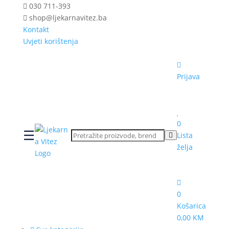
030 711-393
shop@ljekarnavitez.ba
Kontakt
Uvjeti korištenja
Prijava
0
☰
Lista
želja
0
Košarica
0,00 KM