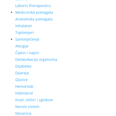
Laboris therapeutics
Medicinska pomagala
Anatomska pomagala
Inhalatori
Toplomjeri
Samoliječenje
Alergije
Čajevi i napici
Detoksikacija organizma
Dijabetes
Dijareja
Gljivice
Hemoroidi
Holesterol
Kosti, mišići i zglobovi
Nervni sistem
Nesanica