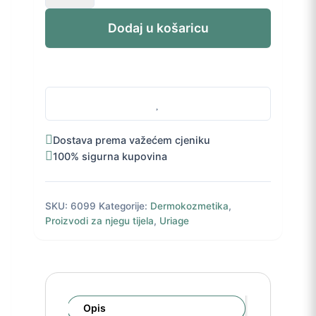
Power
3
Dodaj u košaricu
roll-
on
50
ml
količina
Dostava prema važećem cjeniku
100% sigurna kupovina
SKU:
6099
Kategorije:
Dermokozmetika
,
Proizvodi za njegu tijela
,
Uriage
Opis