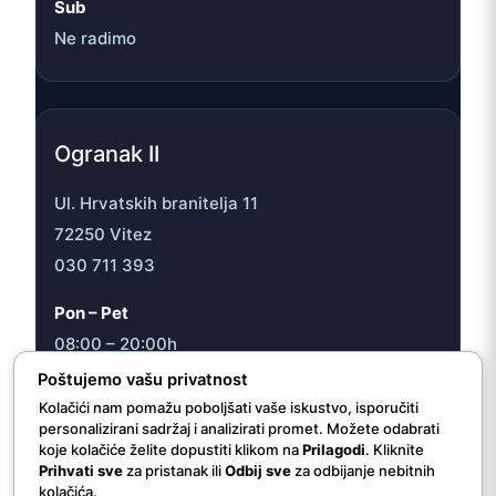
Sub
Ne radimo
Ogranak II
Ul. Hrvatskih branitelja 11
72250 Vitez
030 711 393
Pon – Pet
08:00 – 20:00h
Sub
Poštujemo vašu privatnost
08:00 – 16:30h
Kolačići nam pomažu poboljšati vaše iskustvo, isporučiti
personalizirani sadržaj i analizirati promet. Možete odabrati
koje kolačiće želite dopustiti klikom na
Prilagodi
. Kliknite
Prihvati sve
za pristanak ili
Odbij sve
za odbijanje nebitnih
kolačića.