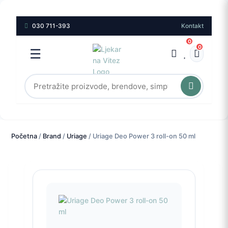
030 711-393
Kontakt
0
0
☰
Početna
/
Brand
/
Uriage
/ Uriage Deo Power 3 roll-on 50 ml