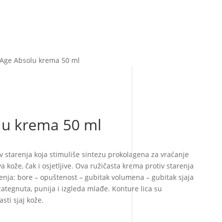
 Age Absolu krema 50 ml
lu krema 50 ml
 starenja koja stimuliše sintezu prokolagena za vraćanje
va kože, čak i osjetljive. Ova ružičasta krema protiv starenja
renja: bore – opuštenost – gubitak volumena – gubitak sjaja
ategnuta, punija i izgleda mlađe. Konture lica su
sti sjaj kože.