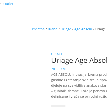
Outlet
Početna
/
Brand
/
Uriage
/
Age Absolu
/ Uriage
URIAGE
Uriage Age Abso
78,50
KM
AGE ABSOLU inovacija, krema protiv
gustine i zatezanje svih zrelih tipo
djeluje na sve vidljive znakove sta
– gubitak ishrane. Koža je ponovo z
definisane i vraća se prirodni ružiča