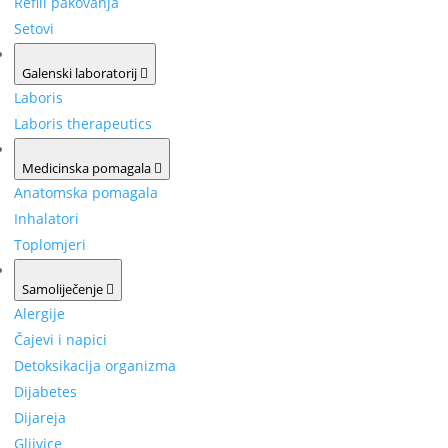
Refill pakovanja
Setovi
Galenski laboratorij
Laboris
Laboris therapeutics
Medicinska pomagala
Anatomska pomagala
Inhalatori
Toplomjeri
Samoliječenje
Alergije
Čajevi i napici
Detoksikacija organizma
Dijabetes
Dijareja
Gljivice