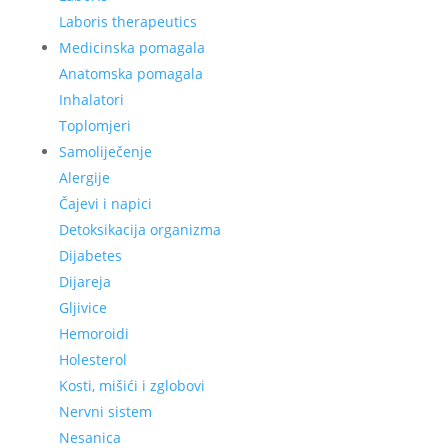
Laboris therapeutics
Medicinska pomagala
Anatomska pomagala
Inhalatori
Toplomjeri
Samoliječenje
Alergije
Čajevi i napici
Detoksikacija organizma
Dijabetes
Dijareja
Gljivice
Hemoroidi
Holesterol
Kosti, mišići i zglobovi
Nervni sistem
Nesanica