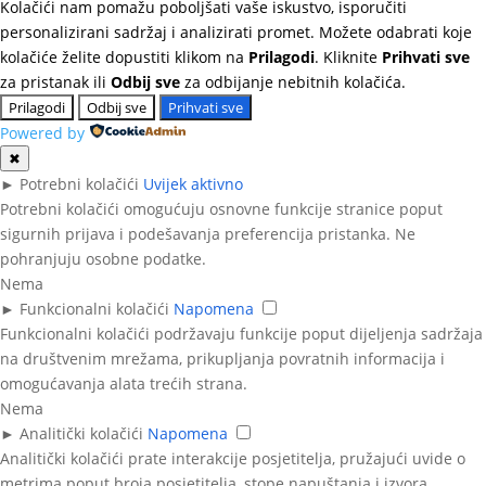
Kolačići nam pomažu poboljšati vaše iskustvo, isporučiti
personalizirani sadržaj i analizirati promet. Možete odabrati koje
kolačiće želite dopustiti klikom na
Prilagodi
. Kliknite
Prihvati sve
za pristanak ili
Odbij sve
za odbijanje nebitnih kolačića.
Prilagodi
Odbij sve
Prihvati sve
Powered by
✖
►
Potrebni kolačići
Uvijek aktivno
Potrebni kolačići omogućuju osnovne funkcije stranice poput
sigurnih prijava i podešavanja preferencija pristanka. Ne
pohranjuju osobne podatke.
Nema
►
Funkcionalni kolačići
Napomena
Funkcionalni kolačići podržavaju funkcije poput dijeljenja sadržaja
na društvenim mrežama, prikupljanja povratnih informacija i
omogućavanja alata trećih strana.
Nema
►
Analitički kolačići
Napomena
Analitički kolačići prate interakcije posjetitelja, pružajući uvide o
metrima poput broja posjetitelja, stope napuštanja i izvora