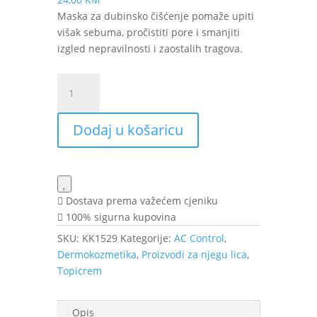
Maska za dubinsko čišćenje pomaže upiti
višak sebuma, pročistiti pore i smanjiti
izgled nepravilnosti i zaostalih tragova.
Topicrem
AC
Control
Dodaj u košaricu
maska
za
dubinsko
čišćenje
lica
Dostava prema važećem cjeniku
50
100% sigurna kupovina
ml
SKU:
KK1529
Kategorije:
AC Control
,
količina
Dermokozmetika
,
Proizvodi za njegu lica
,
Topicrem
Opis