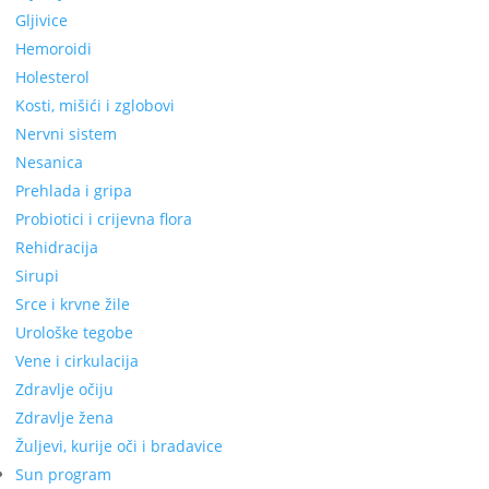
Gljivice
Hemoroidi
Holesterol
Kosti, mišići i zglobovi
Nervni sistem
Nesanica
Prehlada i gripa
Probiotici i crijevna flora
Rehidracija
Sirupi
Srce i krvne žile
Urološke tegobe
Vene i cirkulacija
Zdravlje očiju
Zdravlje žena
Žuljevi, kurije oči i bradavice
Sun program