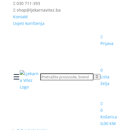
030 711-393
shop@ljekarnavitez.ba
Kontakt
Uvjeti korištenja
Prijava
0
☰
Lista
želja
0
Košarica
0,00 KM