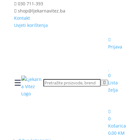
030 711-393
shop@ljekarnavitez.ba
Kontakt
Uvjeti korištenja
Prijava
0
☰
Lista
želja
0
Košarica
0,00 KM