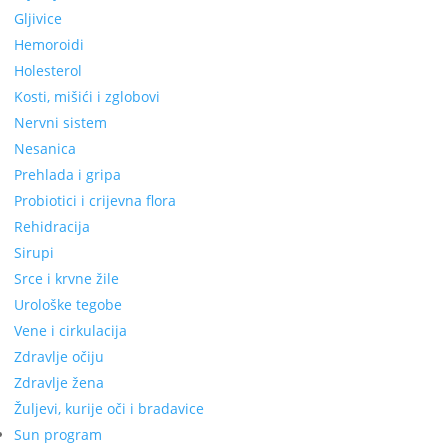
Gljivice
Hemoroidi
Holesterol
Kosti, mišići i zglobovi
Nervni sistem
Nesanica
Prehlada i gripa
Probiotici i crijevna flora
Rehidracija
Sirupi
Srce i krvne žile
Urološke tegobe
Vene i cirkulacija
Zdravlje očiju
Zdravlje žena
Žuljevi, kurije oči i bradavice
Sun program