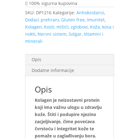
količina
100% sigurna kupovina
SKU:
DP1216
Kategorije:
Antioksidansi
,
Dodaci prehrani
,
Gluten free
,
Imunitet
,
Kolagen
,
Kosti, mišići, zglobovi
,
Koža, kosa i
nokti
,
Nervni sistem
,
Solgar
,
Vitamini i
minerali
Opis
Dodatne informacije
Opis
Kolagen je neizostavni protein
koji ima važnu ulogu u zdravlju
kože. Štiti i podupire njezino
zacjeljivanje, čime povećava
čvrstoću i integritet kože te
pomaže u zaglađivanju bora.