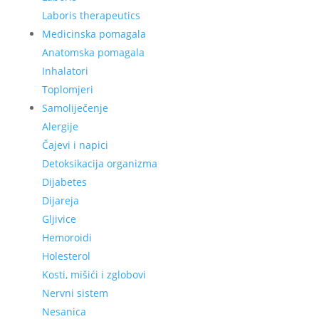
Laboris therapeutics
Medicinska pomagala
Anatomska pomagala
Inhalatori
Toplomjeri
Samoliječenje
Alergije
Čajevi i napici
Detoksikacija organizma
Dijabetes
Dijareja
Gljivice
Hemoroidi
Holesterol
Kosti, mišići i zglobovi
Nervni sistem
Nesanica