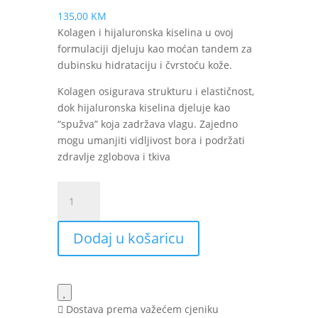
135,00
KM
Kolagen i hijaluronska kiselina u ovoj
formulaciji djeluju kao moćan tandem za
dubinsku hidrataciju i čvrstoću kože.
Kolagen osigurava strukturu i elastičnost,
dok hijaluronska kiselina djeluje kao
“spužva” koja zadržava vlagu. Zajedno
mogu umanjiti vidljivost bora i podržati
zdravlje zglobova i tkiva
SOLGAR
Collagen
Hyaluronic
Dodaj u košaricu
Acid
Complex
tablete
a
30
Dostava prema važećem cjeniku