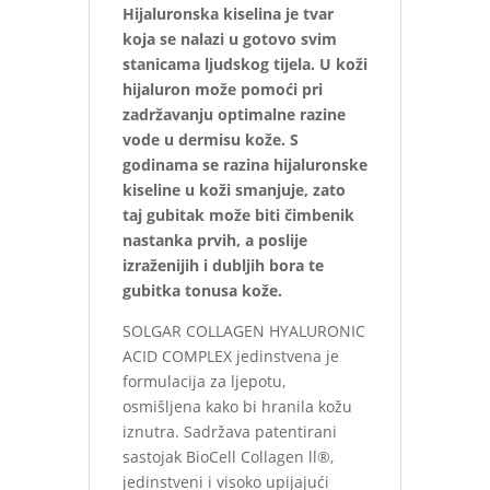
Hijaluronska kiselina je tvar
koja se nalazi u gotovo svim
stanicama ljudskog tijela. U koži
hijaluron može pomoći pri
zadržavanju optimalne razine
vode u dermisu kože. S
godinama se razina hijaluronske
kiseline u koži smanjuje, zato
taj gubitak može biti čimbenik
nastanka prvih, a poslije
izraženijih i dubljih bora te
gubitka tonusa kože.
SOLGAR COLLAGEN HYALURONIC
ACID COMPLEX jedinstvena je
formulacija za ljepotu,
osmišljena kako bi hranila kožu
iznutra. Sadržava patentirani
sastojak BioCell Collagen ll®,
jedinstveni i visoko upijajući