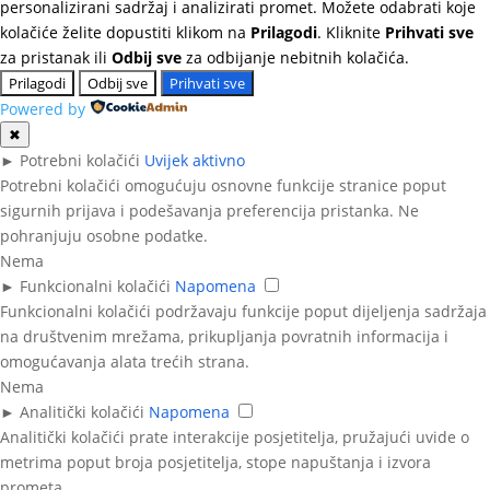
personalizirani sadržaj i analizirati promet. Možete odabrati koje
kolačiće želite dopustiti klikom na
Prilagodi
. Kliknite
Prihvati sve
za pristanak ili
Odbij sve
za odbijanje nebitnih kolačića.
Prilagodi
Odbij sve
Prihvati sve
Powered by
✖
►
Potrebni kolačići
Uvijek aktivno
Potrebni kolačići omogućuju osnovne funkcije stranice poput
sigurnih prijava i podešavanja preferencija pristanka. Ne
pohranjuju osobne podatke.
Nema
►
Funkcionalni kolačići
Napomena
Funkcionalni kolačići podržavaju funkcije poput dijeljenja sadržaja
na društvenim mrežama, prikupljanja povratnih informacija i
omogućavanja alata trećih strana.
Nema
►
Analitički kolačići
Napomena
Analitički kolačići prate interakcije posjetitelja, pružajući uvide o
metrima poput broja posjetitelja, stope napuštanja i izvora
prometa.