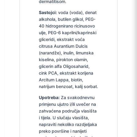
dermatitisom.
Sastojci:
voda (voda), denat
alkohola, butilen glikol, PEG-
40 hidrogenirano ricinusovo
ulje, PEG-6 kaprilni/kaprinski
gliceridi, ekstrakt voća
citrusa Aurantium Dulcis
(narandže), inulin, limunska
kiselina, pirokton olamin,
glicerin alfa Oligosaharid,
cink PCA, ekstrakt korijena
Arcitum Lappa, biotin,
natrijum benzoat, kalij sorbat.
Upotreba:
Za svakodnevnu
primjenu ujutro i/ili uvečer na
zahvaćena područja vlasišta
i tijela. U slučaju vlasišta,
napraviti nekoliko razdjeljaka
preko površine i nanijeti