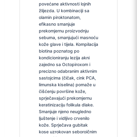
povećane aktivnosti lojnih
žlijezda. U kombinaciji sa
olamin piroktonatom,
efikasno smanjuje
prekomjernu proizvodnju
sebuma, smanjujući masnoću
kože glave i tijela. Kompilacija
biotina poznatog po
kondicioniranju lezija akni
zajedno sa Octopiroxom i
precizno odabranim aktivnim
sastojcima (čičak, cink PCA,
limunska kiselina) pomaže u
čišćenju površine kože,
sprječavajući prekomjernu
keratinizaciju folikula dlake.
Smanjuje njeno neugledno
ljuštenje i vidljivo crvenilo
kože. Sprječava gubitak
kose uzrokovan seboroičnim