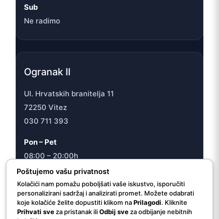
Sub
Ne radimo
Ogranak II
Ul. Hrvatskih branitelja 11
72250 Vitez
030 711 393
Pon – Pet
08:00 – 20:00h
Sub
Poštujemo vašu privatnost
08:00 – 16:30h
Kolačići nam pomažu poboljšati vaše iskustvo, isporučiti
personalizirani sadržaj i analizirati promet. Možete odabrati
koje kolačiće želite dopustiti klikom na
Prilagodi
. Kliknite
Prihvati sve
za pristanak ili
Odbij sve
za odbijanje nebitnih