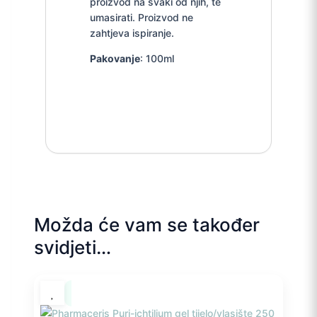
proizvod na svaki od njih, te
umasirati. Proizvod ne
zahtjeva ispiranje.
Pakovanje
: 100ml
Možda će vam se također
svidjeti…