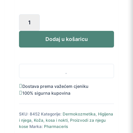
Pharmaceris
Octopirox
DS
tonik
Dodaj u košaricu
za
vlasište
100
ml
količina
Dostava prema važećem cjeniku
100% sigurna kupovina
SKU:
8452
Kategorije:
Dermokozmetika
,
Higijena
i njega
,
Koža, kosa i nokti
,
Proizvodi za njegu
kose
Marka:
Pharmaceris