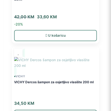
Izvorna
Trenutna
42,00
KM
33,60
KM
cijena
cijena
-20%
bila
je:
je:
33,60 KM.
U košaricu
42,00 KM.
VICHY
VICHY Dercos šampon za osjetljivo vlasište 200 ml
34,50
KM