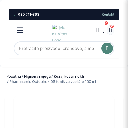
030 711-393
Kontakt
0
0
☰
Početna
/
Higijena i njega
/
Koža, kosa i nokti
/ Pharmaceris Octopirox DS tonik za vlasište 100 ml