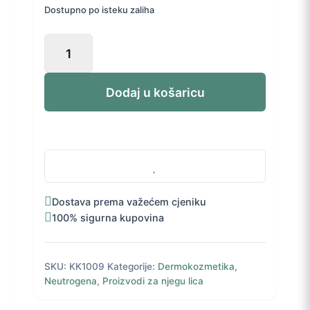
Dostupno po isteku zaliha
Neutrogena
Pink
Grape
gel
Dodaj u košaricu
za
čišćenje
lica
200
ml
količina
Dostava prema važećem cjeniku
100% sigurna kupovina
SKU:
KK1009
Kategorije:
Dermokozmetika
,
Neutrogena
,
Proizvodi za njegu lica