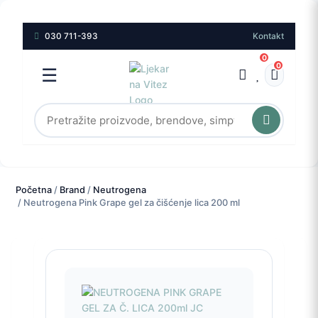
030 711-393
Kontakt
0
0
☰
Početna
/
Brand
/
Neutrogena
/ Neutrogena Pink Grape gel za čišćenje lica 200 ml