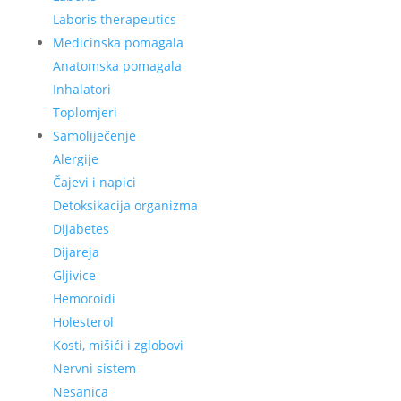
Laboris therapeutics
Medicinska pomagala
Anatomska pomagala
Inhalatori
Toplomjeri
Samoliječenje
Alergije
Čajevi i napici
Detoksikacija organizma
Dijabetes
Dijareja
Gljivice
Hemoroidi
Holesterol
Kosti, mišići i zglobovi
Nervni sistem
Nesanica