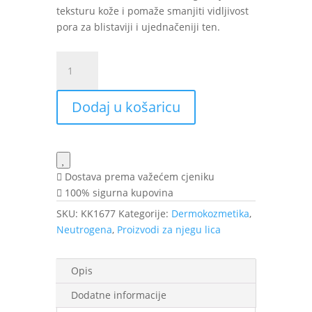
teksturu kože i pomaže smanjiti vidljivost
pora za blistaviji i ujednačeniji ten.
Neutrogena
Hydro
Boost
Dodaj u košaricu
Niacinamid
serum
za
lice
30
Dostava prema važećem cjeniku
ml
100% sigurna kupovina
količina
SKU:
KK1677
Kategorije:
Dermokozmetika
,
Neutrogena
,
Proizvodi za njegu lica
Opis
Dodatne informacije