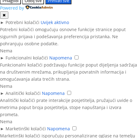
Prilagodi
Odbij sve
Prihvati sve
Powered by
✖
►
Potrebni kolačići
Uvijek aktivno
Potrebni kolačići omogućuju osnovne funkcije stranice poput
sigurnih prijava i podešavanja preferencija pristanka. Ne
pohranjuju osobne podatke.
Nema
►
Funkcionalni kolačići
Napomena
Funkcionalni kolačići podržavaju funkcije poput dijeljenja sadržaja
na društvenim mrežama, prikupljanja povratnih informacija i
omogućavanja alata trećih strana.
Nema
►
Analitički kolačići
Napomena
Analitički kolačići prate interakcije posjetitelja, pružajući uvide o
metrima poput broja posjetitelja, stope napuštanja i izvora
prometa.
Nema
►
Marketinški kolačići
Napomena
Marketinški kolačići isporučuju personalizirane oglase na temelju