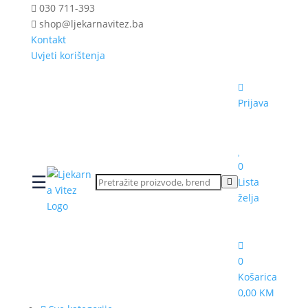
030 711-393
shop@ljekarnavitez.ba
Kontakt
Uvjeti korištenja
Prijava
0
☰
Lista
želja
0
Košarica
0,00 KM