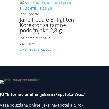
Jane Iredale
Jane Iredale Enlighten
Korektor za tamne
podočnjake 2,8 g
Još nema recenzija
74,00
KM
Pogledaj proizvod
JU “Internacionalna ljekarna/apoteka Vitez”
Vaša pouzdana online ljekarna/apoteka. Širok