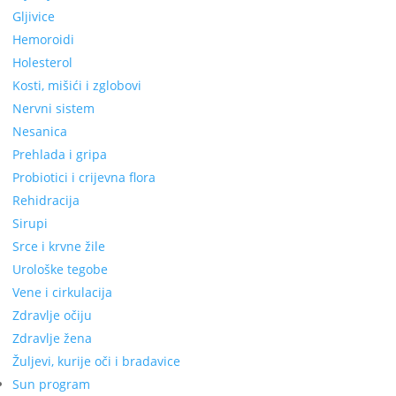
Gljivice
Hemoroidi
Holesterol
Kosti, mišići i zglobovi
Nervni sistem
Nesanica
Prehlada i gripa
Probiotici i crijevna flora
Rehidracija
Sirupi
Srce i krvne žile
Urološke tegobe
Vene i cirkulacija
Zdravlje očiju
Zdravlje žena
Žuljevi, kurije oči i bradavice
Sun program