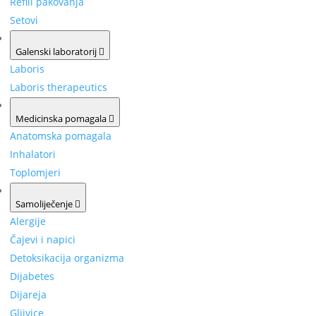
Refill pakovanja
Setovi
Galenski laboratorij
Laboris
Laboris therapeutics
Medicinska pomagala
Anatomska pomagala
Inhalatori
Toplomjeri
Samoliječenje
Alergije
Čajevi i napici
Detoksikacija organizma
Dijabetes
Dijareja
Gljivice