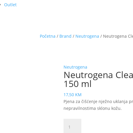
Outlet
Početna
/
Brand
/
Neutrogena
/ Neutrogena Cl
Neutrogena
Neutrogena Clea
150 ml
17,50
KM
Pjena za čišćenje nježno uklanja pr
nepravilnostima sklonu kožu.
Neutrogena
Clear&Soothe