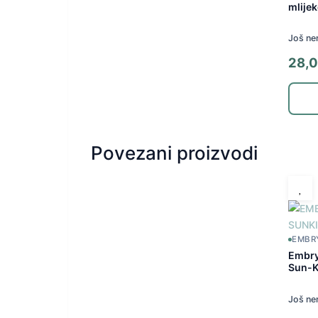
mlije
Još ne
28,
Povezani proizvodi
EMBR
Embry
Sun-K
Još ne