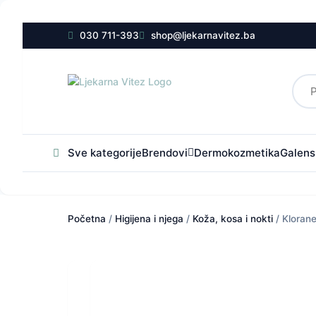
030 711-393
shop@ljekarnavitez.ba
Sve kategorije
Brendovi
Dermokozmetika
Galensk
Početna
/
Higijena i njega
/
Koža, kosa i nokti
/ Kloran