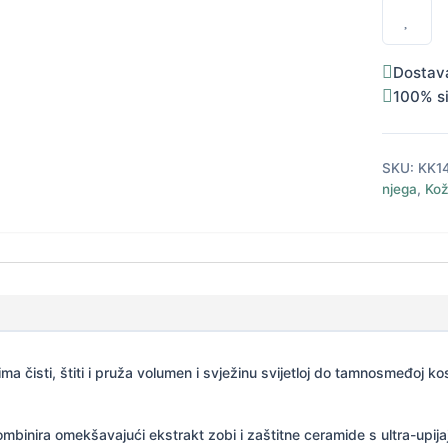
mlijekom
za
tamnu
kosu
Dostav
200
100% s
ml
količina
SKU:
KK1
njega
,
Kož
a čisti, štiti i pruža volumen i svježinu svijetloj do tamnosmeđoj kosi
mbinira omekšavajući ekstrakt zobi i zaštitne ceramide s ultra-upij