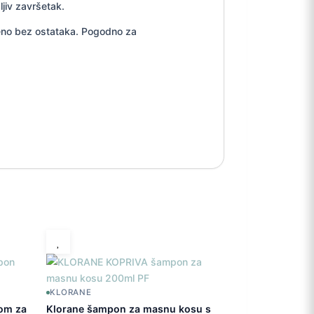
ljiv završetak.
čeno bez ostataka. Pogodno za
KLORANE
vom za
Klorane šampon za masnu kosu s