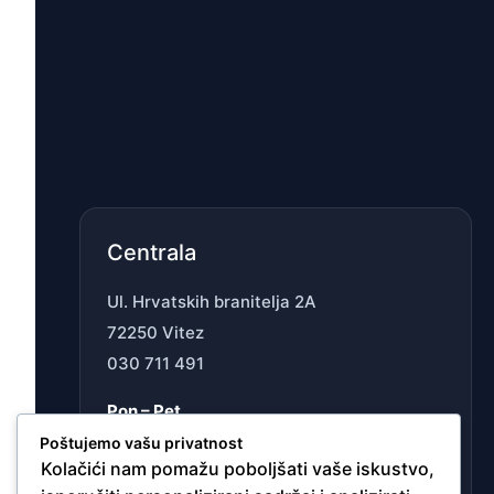
Centrala
Ul. Hrvatskih branitelja 2A
72250 Vitez
030 711 491
Pon – Pet
07:00 – 15:30h
Poštujemo vašu privatnost
Kolačići nam pomažu poboljšati vaše iskustvo,
Sub