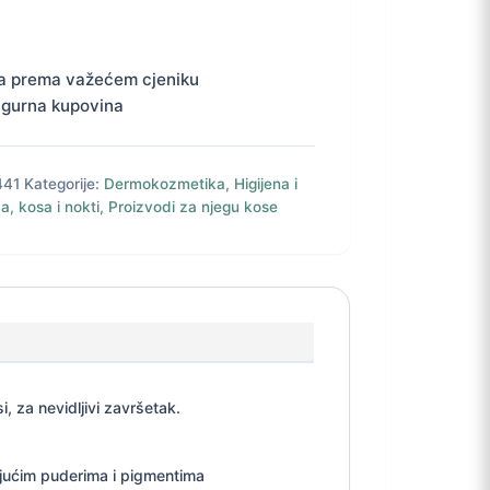
a prema važećem cjeniku
igurna kupovina
441
Kategorije:
Dermokozmetika
,
Higijena i
a, kosa i nokti
,
Proizvodi za njegu kose
, za nevidljivi završetak.
ajućim puderima i pigmentima