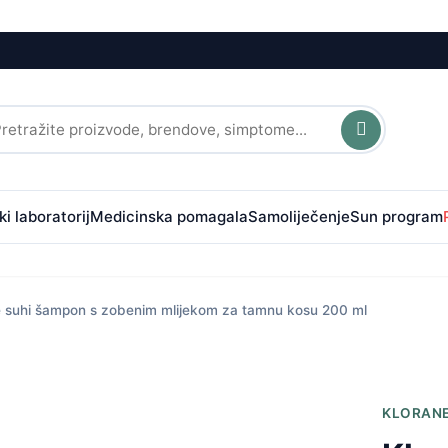
i laboratorij
Medicinska pomagala
Samoliječenje
Sun program
e suhi šampon s zobenim mlijekom za tamnu kosu 200 ml
KLORAN