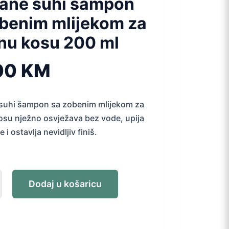
rane suhi šampon
obenim mlijekom za
nu kosu 200 ml
00
KM
 suhi šampon sa zobenim mlijekom za
su nježno osvježava bez vode, upija
 i ostavlja nevidljiv finiš.
Dodaj u košaricu