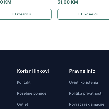
00
KM
51,00
KM
U košaricu
U košaricu
Korisni linkovi
Pravne info
Kontakt
Uvjeti korištenja
Posebne ponude
Politika privatnosti
Outlet
Povrat i reklamacije