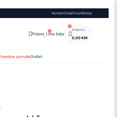
Kontakt
Uvjeti korištenja
0
Košarica
0
Prijava
Lista želja
0,00 KM
Posebne ponude
Outlet
E