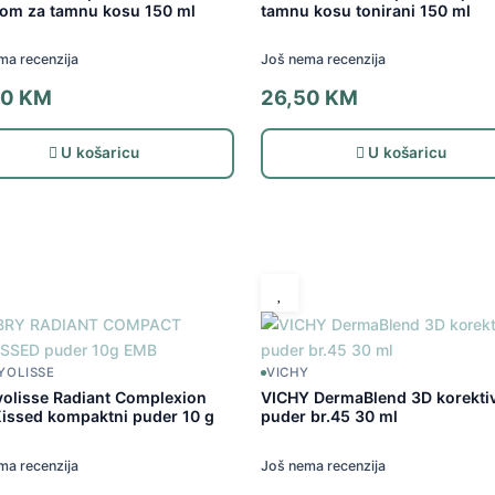
kom za tamnu kosu 150 ml
tamnu kosu tonirani 150 ml
ma recenzija
Još nema recenzija
00
KM
26,50
KM
U košaricu
U košaricu
YOLISSE
VICHY
olisse Radiant Complexion
VICHY DermaBlend 3D korekti
issed kompaktni puder 10 g
puder br.45 30 ml
ma recenzija
Još nema recenzija